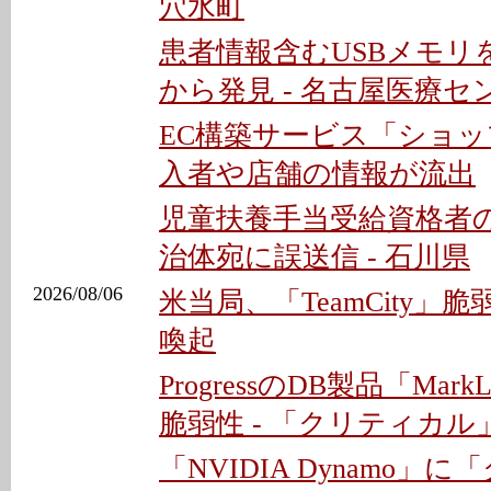
穴水町
患者情報含むUSBメモリ
から発見 - 名古屋医療セ
EC構築サービス「ショ
入者や店舗の情報が流出
児童扶養手当受給資格者
治体宛に誤送信 - 石川県
2026/08/06
米当局、「TeamCity」
喚起
ProgressのDB製品「MarkLo
脆弱性 - 「クリティカル
「NVIDIA Dynamo」