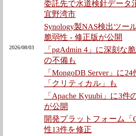
委託先で水道検針データ消
宜野湾市
Synology製NAS検出ツー
脆弱性 - 修正版が公開
2026/08/03
「pgAdmin 4」に深刻な
の不備も
「MongoDB Server」に
「クリティカル」も
「Apache Kyuubi」に3
が公開
開発プラットフォーム「Gi
性13件を修正