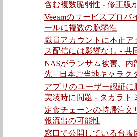
含む複数脆弱性 - 修正版
Veeamのサービスプロ
ールに複数の脆弱性
職員アカウントに不正ア
ス配信には影響なし - 共
NASがランサム被害、内
先 - 日本ご当地キャラク
アプリのユーザー認証に
実装時に問題 - タカラト
定食チェーンの持帰注文
報流出の可能性
窓口で公開している台帳図