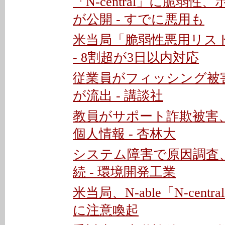
「N-central」に脆弱
が公開 - すでに悪用も
米当局「脆弱性悪用リスト
- 8割超が3日以内対応
従業員がフィッシング被
が流出 - 講談社
教員がサポート詐欺被害、
個人情報 - 杏林大
システム障害で原因調査
続 - 環境開発工業
米当局、N-able「N-cen
に注意喚起