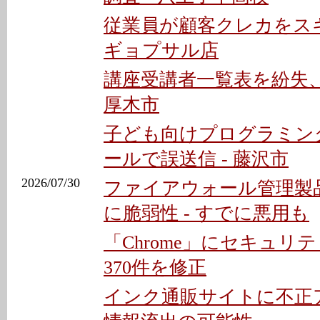
従業員が顧客クレカをスキ
ギョプサル店
講座受講者一覧表を紛失、
厚木市
子ども向けプログラミン
ールで誤送信 - 藤沢市
2026/07/30
ファイアウォール管理製品「C
に脆弱性 - すでに悪用も
「Chrome」にセキュリテ
370件を修正
インク通販サイトに不正ア