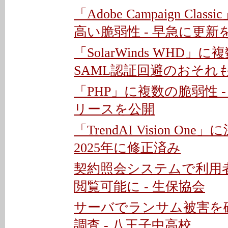
「Adobe Campaign Cla
高い脆弱性 - 早急に更新
「SolarWinds WHD」に
SAML認証回避のおそれ
「PHP」に複数の脆弱性 
リースを公開
「TrendAI Vision On
2025年に修正済み
契約照会システムで利用
閲覧可能に - 生保協会
サーバでランサム被害を
調査 - 八王子中高校