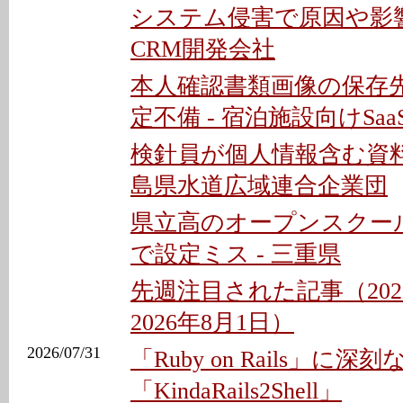
システム侵害で原因や影響
CRM開発会社
本人確認書類画像の保存
定不備 - 宿泊施設向けSaa
検針員が個人情報含む資料
島県水道広域連合企業団
県立高のオープンスクー
で設定ミス - 三重県
先週注目された記事（202
2026年8月1日）
2026/07/31
「Ruby on Rails」に深
「KindaRails2Shell」