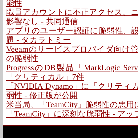
能性
職員アカウントに不正アクセス、
影響なし - 共同通信
アプリのユーザー認証に脆弱性、
題 - タカラトミー
Veeamのサービスプロバイダ向け
の脆弱性
ProgressのDB製品「MarkLogic S
「クリティカル」7件
「NVIDIA Dynamo」に「クリテ
弱性 - 修正版が公開
米当局、「TeamCity」脆弱性の悪
「TeamCity」に深刻な脆弱性 - 