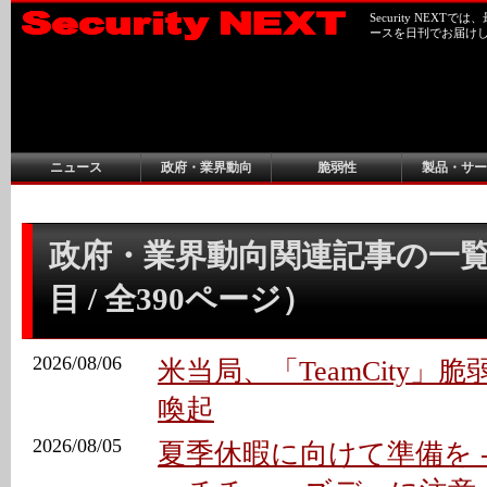
Security NEX
ースを日刊でお届け
ニュース
政府・業界動向
脆弱性
製品・サー
政府・業界動向関連記事の一覧
目 / 全390ページ）
2026/08/06
米当局、「TeamCity」
喚起
2026/08/05
夏季休暇に向けて準備を 