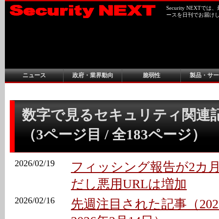
Security NEX
ースを日刊でお届け
ニュース
政府・業界動向
脆弱性
製品・サー
数字で見るセキュリティ関連
（3ページ目 / 全183ページ）
2026/02/19
フィッシング報告が2カ月連
だし悪用URLは増加
2026/02/16
先週注目された記事（202