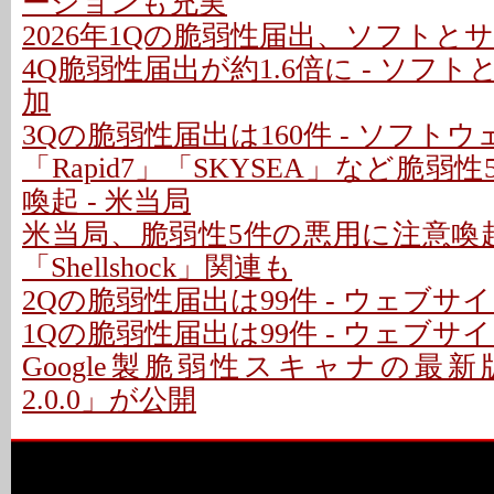
ーションも充実
2026年1Qの脆弱性届出、ソフトと
4Q脆弱性届出が約1.6倍に - ソフ
加
3Qの脆弱性届出は160件 - ソフト
「Rapid7」「SKYSEA」など脆弱
喚起 - 米当局
米当局、脆弱性5件の悪用に注意喚起
「Shellshock」関連も
2Qの脆弱性届出は99件 - ウェブサ
1Qの脆弱性届出は99件 - ウェブ
Google製脆弱性スキャナの最新版「O
2.0.0」が公開