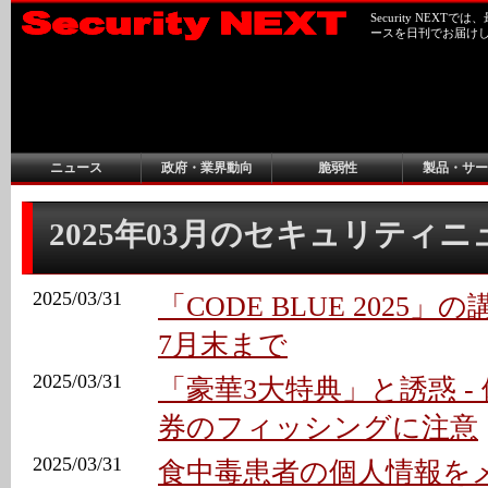
Security NEX
ースを日刊でお届け
ニュース
政府・業界動向
脆弱性
製品・サー
2025年03月のセキュリティ
2025/03/31
「CODE BLUE 2025」
7月末まで
2025/03/31
「豪華3大特典」と誘惑 -
券のフィッシングに注意
2025/03/31
食中毒患者の個人情報を