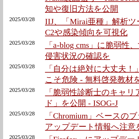
知や復旧方法を公開
2025/03/28
IIJ、「Mirai亜種」解析
C2や感染傾向を可視化
2025/03/28
「a-blog cms」に脆弱
侵害状況の確認を
2025/03/28
「自分は絶対に大丈夫！
こそ危険 - 無料啓発教材
2025/03/28
「脆弱性診断士のキャリ
ド」を公開 - ISOG-J
2025/03/28
「Chromium」ベース
アップデート情報へ注意
2025/03/28