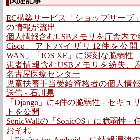
関連記事
EC構築サービス「ショップサーブ
の情報が流出
個人情報含むUSBメモリを庁舎内で紛
Cisco、アドバイザリ12件を公開 - 「C
WAN」「IOS XE」に深刻な脆弱性
患者情報含むUSBメモリを紛失、座
名古屋医療センター
児童扶養手当受給資格者の個人情
送信 - 石川県
「Django」に4件の脆弱性 - セキ
トを公開
SonicWallの「SonicOS」に脆弱性
おそれ
「Firefox for Android」に情報