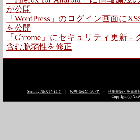
が公開
「WordPress」のログイン画面にXS
を公開
「Chrome」にセキュリティ更新 -
含む脆弱性を修正
Security NEXTとは？
|
広告掲載について
|
利用規約・免責事
Copyright (c) NEW