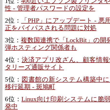
1位：
400近いエプソン製プリンタ
性 - 管理者パスワードの設定を
2位：
「PHP」にアップデート - 
正をバイパスされる問題に対処
3位：
複数国連携で「LockBit」の開
弾ホスティング関係者も
4位：
決済アプリ改ざん、顧客情報9
タリーズ通販サイト
5位：
図書館の新システム構築中に
移行延期 - 斑鳩町
6位：
Linux向け印刷システムに脆弱
発中