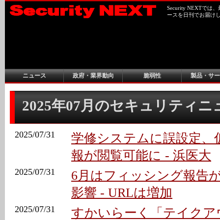
Security NEX
ースを日刊でお届け
ニュース
政府・業界動向
脆弱性
製品・サー
2025年07月のセキュリティ
2025/07/31
学修システムに誤設定、
報が閲覧可能に - 浜医大
2025/07/31
6月はフィッシング報告
影響 - URLは増加
2025/07/31
すかいらーく「テイクアウ