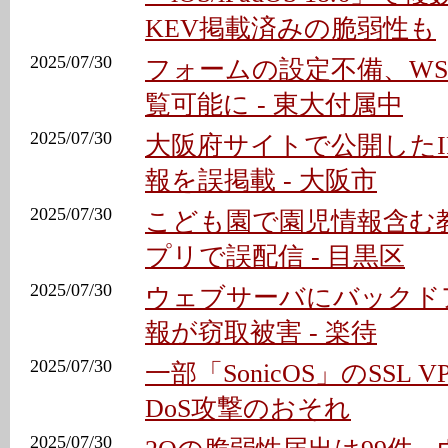
KEV掲載済みの脆弱性も
2025/07/30
フォームの設定不備、W
覧可能に - 東大付属中
2025/07/30
大阪府サイトで公開したI
報を誤掲載 - 大阪市
2025/07/30
こども園で園児情報含む
プリで誤配信 - 目黒区
2025/07/30
ウェブサーバにバックド
報が窃取被害 - 楽待
2025/07/30
一部「SonicOS」のSSL 
DoS攻撃のおそれ
2025/07/30