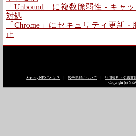
「Unbound」に複数脆弱性 - キ
対処
「Chrome」にセキュリティ更新 - 
正
Security NEXTとは？
|
広告掲載について
|
利用規約・免責事
Copyright (c) NEW