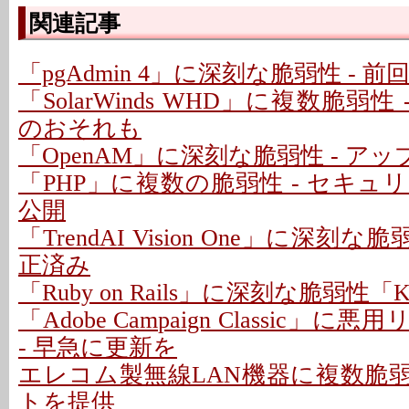
関連記事
「pgAdmin 4」に深刻な脆弱性 - 
「SolarWinds WHD」に複数脆弱性
のおそれも
「OpenAM」に深刻な脆弱性 - ア
「PHP」に複数の脆弱性 - セキ
公開
「TrendAI Vision One」に深刻な脆
正済み
「Ruby on Rails」に深刻な脆弱性「Kind
「Adobe Campaign Classic」
- 早急に更新を
エレコム製無線LAN機器に複数脆弱
トを提供