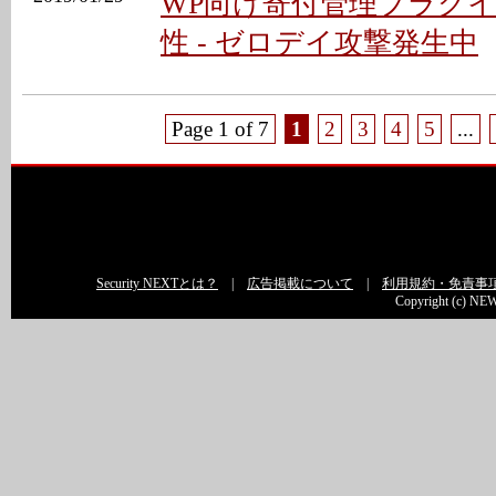
WP向け寄付管理プラグ
性 - ゼロデイ攻撃発生中
Page 1 of 7
1
2
3
4
5
...
Security NEXTとは？
|
広告掲載について
|
利用規約・免責事
Copyright (c) NEW