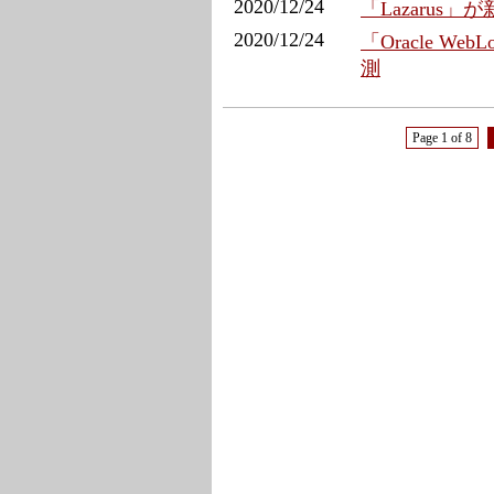
2020/12/24
「Lazarus
2020/12/24
「Oracle W
測
Page 1 of 8