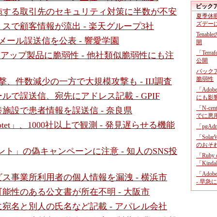
ピック
施する取引先のセキュリティ対策に半数が不安
夏季休
ズデー
スで顧客情報が流出 - 楽天グループ3社
Tenab
メール誤送信を公表 - 響愛学園
開
「Terr
バックアップ製品に脆弱性 - 他社類似脆弱性にも注
公開
バックア
脆弱性
攻撃、件数減少の一方で大規模攻撃も - IIJ調査
「Adob
ルで誤送信、宛先にアドレス記載 - GPIF
にも影
「N-c
施設で患者情報を誤送信 - 奈良県
でに悪
tet」、1000社以上で観測 - 発見遅らせる機能
「pgA
「Sola
のおそ
ゼント」の偽キャンペーンに注意 - 知人のSNS投
「Ruby
「KindaR
「Adob
ス事業所利用者の個人情報を漏洩 - 横浜市
- 早急
能性のある公文書が所在不明 - 大阪市
宛名と別人の氏名など記載 - アパレル会社