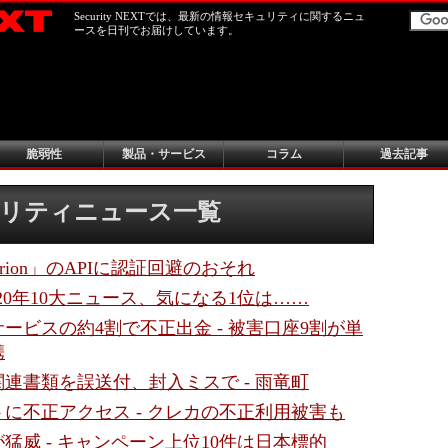
Security NEXTでは、最新の情報セキュリティに関するニュ
ースを日刊でお届けしています。
脆弱性
製品・サービス
コラム
過去記事
キュリティニュース一覧
ds Orion」のAPIに認証回避のおそれ
020年10大ニュース、気になる1位は……
ービスの約4割で不正出金 - 被害口座9割が単
携
連書類を誤送付、封入ミスで - 雨竜町
に不正アクセス - クレカの不正利用被害も
猛威 - キャンペーン上位10件は日本標的