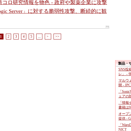
」が新コロ研究情報を物色 - 政府や製薬企業に攻撃
ebLogic Server」に対する脆弱性攻撃、断続的に観
PR
1
2
3
4
5
...
>
>>
製品・
SNS
レ」 -
マルウ
開 - JP
「Soni
ェアの
「情報セ
書籍は9
オープ
提供 - 
「War
NICT