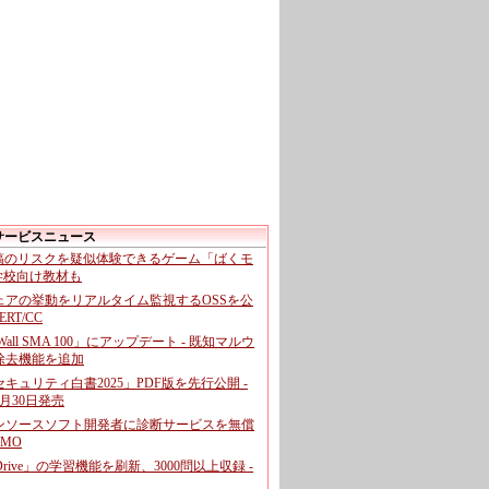
サービスニュース
投稿のリスクを疑似体験できるゲーム「ばくモ
 学校向け教材も
ェアの挙動をリアルタイム監視するOSSを公
CERT/CC
cWall SMA 100」にアップデート - 既知マルウ
除去機能を追加
キュリティ白書2025」PDF版を先行公開 -
月30日発売
ンソースソフト開発者に診断サービスを無償
GMO
pDrive」の学習機能を刷新、3000問以上収録 -