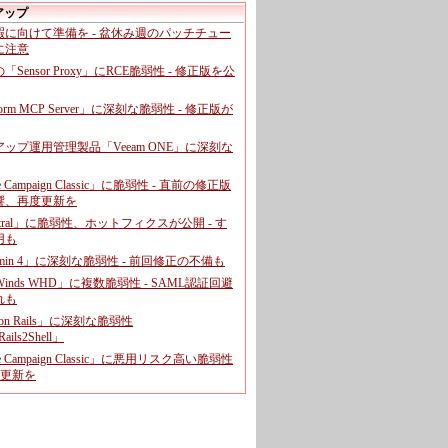
アップ
暇に向けて準備を - 盆休み週のパッチチュー
に注意
leの「Sensor Proxy」にRCE脆弱性 - 修正版を公
aform MCP Server」に深刻な脆弱性 - 修正版が
ップ運用管理製品「Veeam ONE」に深刻な
e Campaign Classic」に脆弱性 - 直前の修正版
響、再度更新を
entral」に脆弱性、ホットフィクスが公開 - す
用も
dmin 4」に深刻な脆弱性 - 前回修正の不備も
rWinds WHD」に複数脆弱性 - SAML認証回避
れも
 on Rails」に深刻な脆弱性
ails2Shell」
e Campaign Classic」に悪用リスク高い脆弱性
に更新を