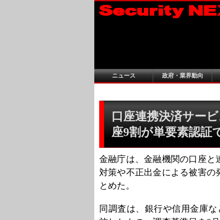
ニュース
政府・業界動向
口座連携決済サービス
座9割が単要素認証
金融庁は、金融機関の口座と
対策や不正出金による被害の
とめた。
同調査は、銀行や信用金庫な