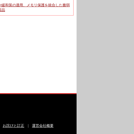
や緩和策の適用、メモリ保護を統合した脆弱
製品
|
お詫びと訂正
|
運営会社概要