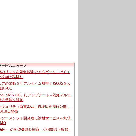
サービスニュース
投稿のリスクを疑似体験できるゲーム「ばくモ
 学校向け教材も
ェアの挙動をリアルタイム監視するOSSを公
CERT/CC
cWall SMA 100」にアップデート - 既知マルウ
除去機能を追加
キュリティ白書2025」PDF版を先行公開 -
月30日発売
ンソースソフト開発者に診断サービスを無償
GMO
pDrive」の学習機能を刷新、3000問以上収録 -