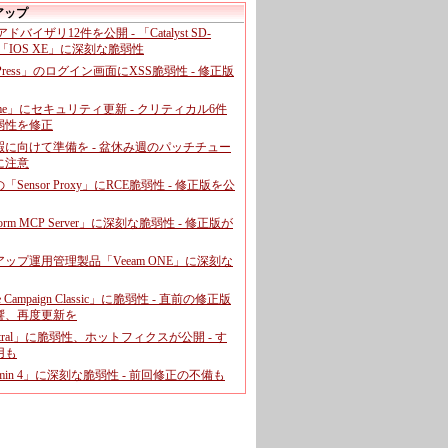
アップ
、アドバイザリ12件を公開 - 「Catalyst SD-
「IOS XE」に深刻な脆弱性
dPress」のログイン画面にXSS脆弱性 - 修正版
ome」にセキュリティ更新 - クリティカル6件
弱性を修正
暇に向けて準備を - 盆休み週のパッチチュー
に注意
leの「Sensor Proxy」にRCE脆弱性 - 修正版を公
aform MCP Server」に深刻な脆弱性 - 修正版が
ップ運用管理製品「Veeam ONE」に深刻な
e Campaign Classic」に脆弱性 - 直前の修正版
響、再度更新を
entral」に脆弱性、ホットフィクスが公開 - す
用も
dmin 4」に深刻な脆弱性 - 前回修正の不備も