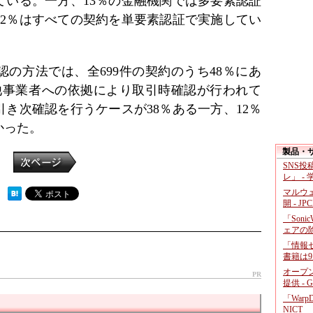
ている。一方、13％の金融機関では多要素認証
32％はすべての契約を単要素認証で実施してい
の方法では、全699件の契約のうち48％にあ
、他事業者への依拠により取引時確認が行われて
き次確認を行うケースが38％ある一方、12％
かった。
製品・
SNS
レ」 -
マルウ
 ）
開 - JP
「Soni
ェアの
「情報セ
書籍は9
オープ
PR
提供 - 
「War
NICT