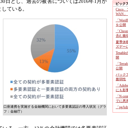
0日とし、過去の被害については2016年1月か
ピック
象としている。
Cisco
WAN」
「Wor
を公開
「Chr
含む脆
夏季休
ズデー
Tenab
開
「Terr
公開
バックア
脆弱性
「Adob
にも影
「N-c
でに悪
口座連携を実施する金融機関において多要素認証の導入状況（グラ
「pgA
フ：金融庁）