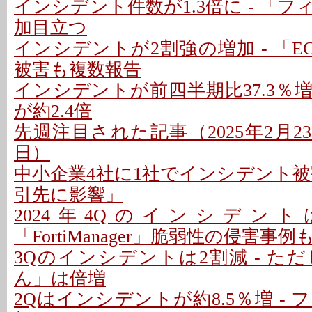
インシデント件数が1.3倍に - 「
加目立つ
インシデントが2割強の増加 - 「EC
被害も複数報告
インシデントが前四半期比37.3％増
が約2.4倍
先週注目された記事（2025年2月23日
日）
中小企業4社に1社でインシデント被害
引先に影響」
2024年4Qのインシデント
「FortiManager」脆弱性の侵害事例
3Qのインシデントは2割減 - た
ん」は倍増
2Qはインシデントが約8.5％増 -