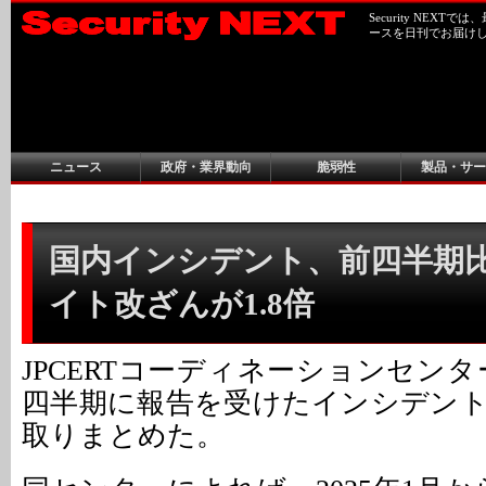
Security NEX
ースを日刊でお届け
ニュース
政府・業界動向
脆弱性
製品・サー
国内インシデント、前四半期比9.
イト改ざんが1.8倍
JPCERTコーディネーションセンター
四半期に報告を受けたインシデン
取りまとめた。