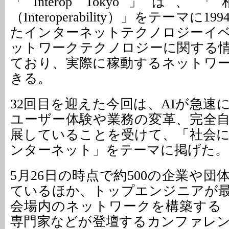
「Interop Tokyo」
（Interoperability）」をテーマに
たインターネットテクノロジーイ
ットワークテクノロジーに関する
ており、実際に稼動するネットワ
きる。
32回目を迎えた今回は、AIが急速
ユーザー体験や業務の変革、完全
展していることを受けて、「社会に
ンターネット」をテーマに掲げた。
5月26日の時点で約500の企業や
ているほか、トップエンジニアが
会場内のネットワークを構築する「S
専門家などが登壇するカンファレ