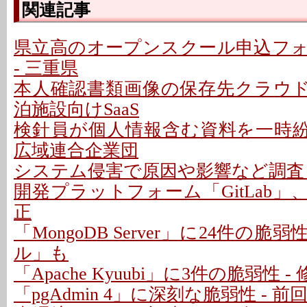
関連記事
県立高のオープンスクール申込フ
- 三重県
本人確認書類画像の保存先クラウドに
泊施設向けSaaS
検針員が個人情報含む資料を一時紛失
広域連合企業団
システム侵害で原因や影響など調査 -
開発プラットフォーム「GitLab」
正
「MongoDB Server」に24件の脆
ル」も
「Apache Kyuubi」に3件の脆弱性 
「pgAdmin 4」に深刻な脆弱性 - 