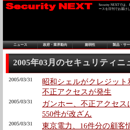
Security NEX
ースを日刊でお届け
ニュース
政府・業界動向
脆弱性
製品・サー
2005年03月のセキュリティ
2005/03/31
昭和シェルがクレジット利
不正アクセスが発生
2005/03/31
ガンホー、不正アクセス
550件が改ざん
2005/03/31
東京電力、16件分の顧客