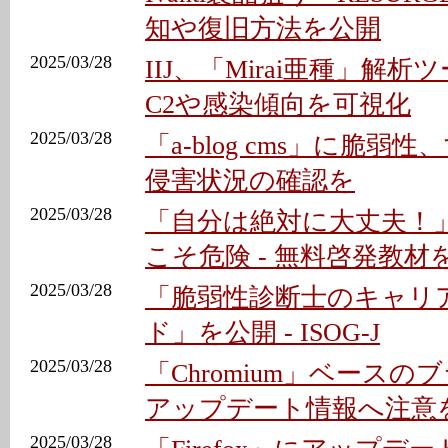
知や復旧方法を公開
2025/03/28
IIJ、「Mirai亜種」解析
C2や感染傾向を可視化
2025/03/28
「a-blog cms」に脆弱
侵害状況の確認を
2025/03/28
「自分は絶対に大丈夫！
こそ危険 - 無料啓発教材
2025/03/28
「脆弱性診断士のキャリ
ド」を公開 - ISOG-J
2025/03/28
「Chromium」ベース
アップデート情報へ注意
2025/03/28