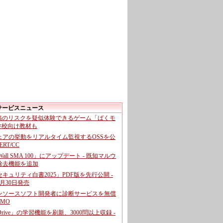
サービスニュース
投稿のリスクを疑似体験できるゲーム「ばくモ
 学校向け教材も
ェアの挙動をリアルタイム監視するOSSを公
CERT/CC
cWall SMA 100」にアップデート - 既知マルウ
除去機能を追加
キュリティ白書2025」PDF版を先行公開 -
月30日発売
ンソースソフト開発者に診断サービスを無償
GMO
pDrive」の学習機能を刷新、3000問以上収録 -