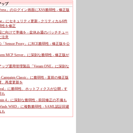
アップ
dPress」のログイン画面にXSS脆弱性 - 修正版
ome」にセキュリティ更新 - クリティカル6件
弱性を修正
暇に向けて準備を - 盆休み週のパッチチュー
に注意
leの「Sensor Proxy」にRCE脆弱性 - 修正版を公
aform MCP Server」に深刻な脆弱性 - 修正版が
ップ運用管理製品「Veeam ONE」に深刻な
e Campaign Classic」に脆弱性 - 直前の修正版
響、再度更新を
entral」に脆弱性、ホットフィクスが公開 - す
用も
dmin 4」に深刻な脆弱性 - 前回修正の不備も
rWinds WHD」に複数脆弱性 - SAML認証回避
れも