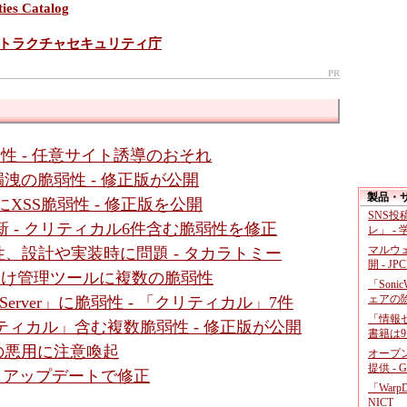
ies Catalog
トラクチャセキュリティ庁
PR
に脆弱性 - 任意サイト誘導のおそれ
」に情報漏洩の脆弱性 - 修正版が公開
製品・
面にXSS脆弱性 - 修正版を公開
SNS
新 - クリティカル6件含む脆弱性を修正
レ」 -
マルウ
、設計や実装時に問題 - タカラトミー
開 - JP
ダ向け管理ツールに複数の脆弱性
「Soni
ェアの
gic Server」に脆弱性 - 「クリティカル」7件
「情報セ
クリティカル」含む複数脆弱性 - 修正版が公開
書籍は9
性の悪用に注意喚起
オープ
提供 - 
 - アップデートで修正
「War
NICT