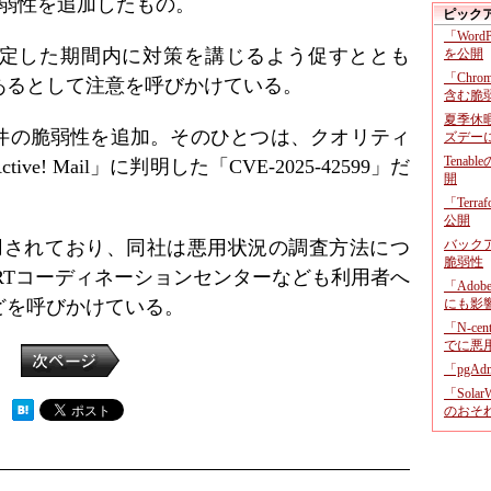
脆弱性を追加したもの。
ピック
「Wor
定した期間内に対策を講じるよう促すととも
を公開
「Chr
あるとして注意を呼びかけている。
含む脆
夏季休
3件の脆弱性を追加。そのひとつは、クオリティ
ズデー
Tenab
! Mail」に判明した「CVE-2025-42599」だ
開
「Terr
公開
悪用されており、同社は悪用状況の調査方法につ
バックア
脆弱性
ERTコーディネーションセンターなども利用者へ
「Adob
どを呼びかけている。
にも影
「N-c
でに悪
「pgA
「Sola
 ）
のおそ