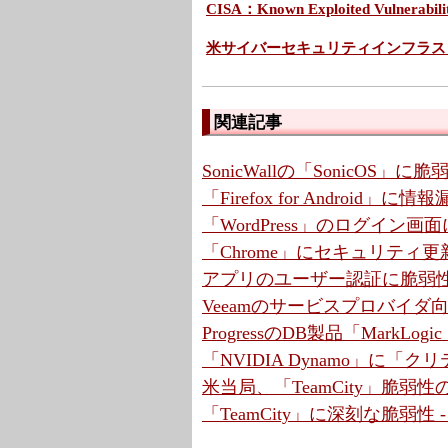
CISA：Known Exploited Vulnerabilit
米サイバーセキュリティインフラス
関連記事
SonicWallの「SonicOS」
「Firefox for Android
「WordPress」のログイン画
「Chrome」にセキュリティ更
アプリのユーザー認証に脆弱性
Veeamのサービスプロバイ
ProgressのDB製品「MarkLo
「NVIDIA Dynamo」に「
米当局、「TeamCity」脆弱
「TeamCity」に深刻な脆弱性