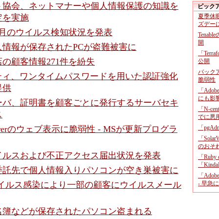
ト協会、ネットマナーや個人情報保護の知識を
ピック
定を実施
夏季休
ズデー
4月のウイルス検知状況を発表
Tenab
開
人情報が保存されたPCが盗難被害に
「Terr
の顧客情報271件を紛失
公開
バックア
リティ、ワンタイムパスワードを用いた認証強化
脆弱性
提供
「Adob
にも影
ーバ、証明書を顧客ごとに発行するサーバセキ
「N-c
ス
でに悪
xplorerのウェブ表示に脆弱性 - MSが更新プログラ
「pgA
「Sola
のおそ
ウイルスおよび不正アクセス届出状況を発表
「Ruby
「KindaR
委託先で個人情報入りパソコンが空き巣被害に
「Adob
Cのウイルス感染により一部の顧客にウイルスメール
- 早急
名簿などが保存されたパソコン盗まれる