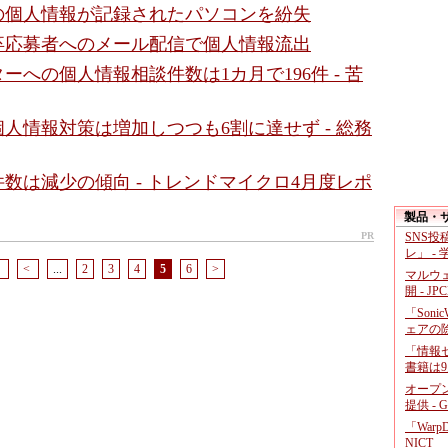
の個人情報が記録されたパソコンを紛失
卒応募者へのメール配信で個人情報流出
ーへの個人情報相談件数は1カ月で196件 - 苦
人情報対策は増加しつつも6割に達せず - 総務
数は減少の傾向 - トレンドマイクロ4月度レポ
製品・
PR
SNS
レ」 -
<
<
...
2
3
4
5
6
>
マルウ
開 - JP
「Soni
ェアの
「情報セ
書籍は9
オープ
提供 - 
「War
NICT