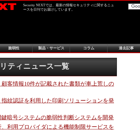
Security NEXTでは、最新の情報セキュリティに関するニュ
ースを日刊でお届けしています。
脆弱性
製品・サービス
コラム
過去記事
キュリティニュース一覧
、顧客情報10件が記載された書類が車上荒しの
、指紋認証を利用した印刷ソリューションを発
公開鍵暗号システムの脆弱性判断システムを開発
行、利用プロバイダによる機能制限サービスを