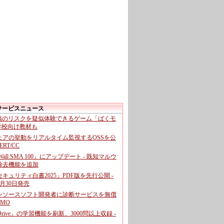
サービスニュース
投稿のリスクを疑似体験できるゲーム「ばくモ
 学校向け教材も
ェアの挙動をリアルタイム監視するOSSを公
CERT/CC
cWall SMA 100」にアップデート - 既知マルウ
除去機能を追加
キュリティ白書2025」PDF版を先行公開 -
月30日発売
ンソースソフト開発者に診断サービスを無償
GMO
pDrive」の学習機能を刷新、3000問以上収録 -