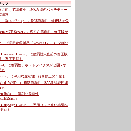
アップ
暇に向けて準備を - 盆休み週のパッチチュー
に注意
leの「Sensor Proxy」にRCE脆弱性 - 修正版を公
aform MCP Server」に深刻な脆弱性 - 修正版が
ップ運用管理製品「Veeam ONE」に深刻な
e Campaign Classic」に脆弱性 - 直前の修正版
響、再度更新を
entral」に脆弱性、ホットフィクスが公開 - す
用も
dmin 4」に深刻な脆弱性 - 前回修正の不備も
rWinds WHD」に複数脆弱性 - SAML認証回避
れも
 on Rails」に深刻な脆弱性
ails2Shell」
e Campaign Classic」に悪用リスク高い脆弱性
に更新を