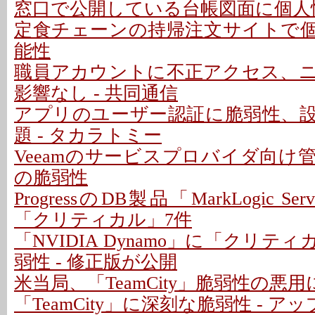
窓口で公開している台帳図面に個人情
定食チェーンの持帰注文サイトで
能性
職員アカウントに不正アクセス、
影響なし - 共同通信
アプリのユーザー認証に脆弱性、
題 - タカラトミー
Veeamのサービスプロバイダ向け
の脆弱性
ProgressのDB製品「MarkLogic S
「クリティカル」7件
「NVIDIA Dynamo」に「クリテ
弱性 - 修正版が公開
米当局、「TeamCity」脆弱性の悪
「TeamCity」に深刻な脆弱性 - 