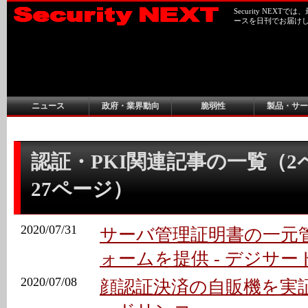
Security NEX
ースを日刊でお届け
ニュース
政府・業界動向
脆弱性
製品・サー
認証・PKI関連記事の一覧（2ペ
27ページ）
2020/07/31
サーバ管理証明書の一元
ォームを提供 - デジサー
2020/07/08
顔認証決済の自販機を実証