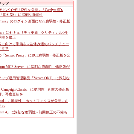
アップ
、アドバイザリ12件を公開 - 「Catalyst SD-
「IOS XE」に深刻な脆弱性
dPress」のログイン画面にXSS脆弱性 - 修正版
ome」にセキュリティ更新 - クリティカル6件
弱性を修正
暇に向けて準備を - 盆休み週のパッチチュー
に注意
leの「Sensor Proxy」にRCE脆弱性 - 修正版を公
aform MCP Server」に深刻な脆弱性 - 修正版が
ップ運用管理製品「Veeam ONE」に深刻な
e Campaign Classic」に脆弱性 - 直前の修正版
響、再度更新を
entral」に脆弱性、ホットフィクスが公開 - す
用も
dmin 4」に深刻な脆弱性 - 前回修正の不備も