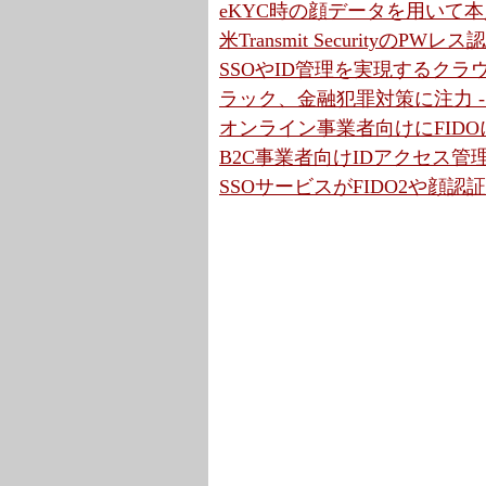
eKYC時の顔データを用いて本人認
米Transmit SecurityのP
SSOやID管理を実現するクラ
ラック、金融犯罪対策に注力 
オンライン事業者向けにFIDOに
B2C事業者向けIDアクセス管理
SSOサービスがFIDO2や顔認証に