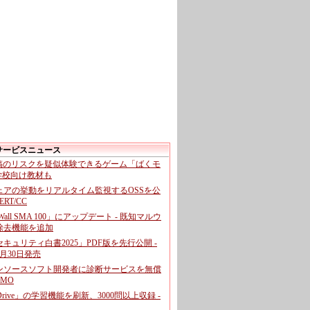
サービスニュース
投稿のリスクを疑似体験できるゲーム「ばくモ
 学校向け教材も
ェアの挙動をリアルタイム監視するOSSを公
CERT/CC
cWall SMA 100」にアップデート - 既知マルウ
除去機能を追加
キュリティ白書2025」PDF版を先行公開 -
月30日発売
ンソースソフト開発者に診断サービスを無償
GMO
pDrive」の学習機能を刷新、3000問以上収録 -