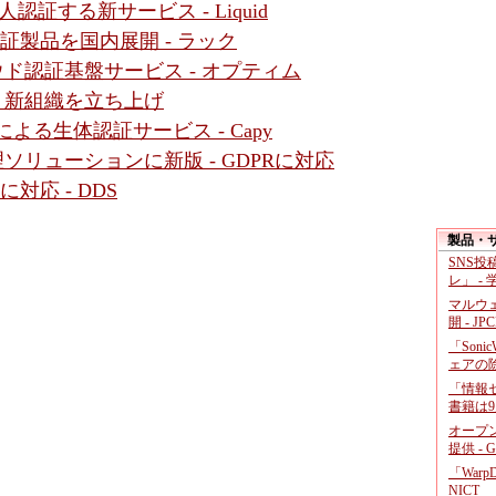
証する新サービス - Liquid
Wレス認証製品を国内展開 - ラック
ウド認証基盤サービス - オプティム
- 新組織を立ち上げ
よる生体認証サービス - Capy
ソリューションに新版 - GDPRに対応
対応 - DDS
製品・
SNS
レ」 -
マルウ
開 - JP
「Soni
ェアの
「情報セ
書籍は9
オープ
提供 - 
「War
NICT