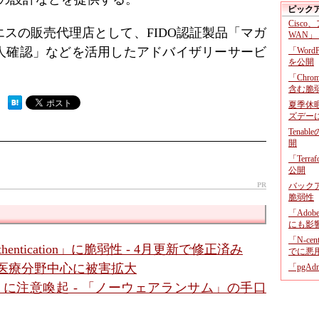
ピック
Cisco
スの販売代理店として、FIDO認証製品「マガ
WAN」
人確認」などを活用したアドバイザリーサービ
「Wor
を公開
「Chr
含む脆
 ）
夏季休
ズデー
Tenab
開
「Terr
公開
PR
バックア
脆弱性
「Adob
にも影
「N-c
hentication」に脆弱性 - 4月更新で修正済み
でに悪
、医療分野中心に被害拡大
「pgA
V」に注意喚起 - 「ノーウェアランサム」の手口