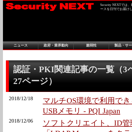
Security NEX
ースを日刊でお届け
ニュース
政府・業界動向
脆弱性
製品・サー
認証・PKI関連記事の一覧（3ペ
27ページ）
2018/12/18
マルチOS環境で利用で
USBメモリ - PQI Japan
2018/12/06
ソフトクリエイト、ID管