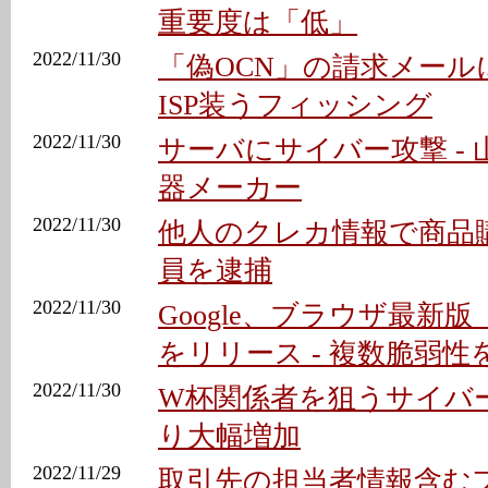
重要度は「低」
2022/11/30
「偽OCN」の請求メールに
ISP装うフィッシング
2022/11/30
サーバにサイバー攻撃 -
器メーカー
2022/11/30
他人のクレカ情報で商品購
員を逮捕
2022/11/30
Google、ブラウザ最新版「C
をリリース - 複数脆弱性
2022/11/30
W杯関係者を狙うサイバー
り大幅増加
2022/11/29
取引先の担当者情報含む