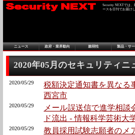
Security NEX
ースを日刊でお届け
ニュース
政府・業界動向
脆弱性
製品・サー
2020年05月のセキュリティ
2020/05/29
税額決定通知書を異なる事
西宮市
2020/05/29
メール誤送信で進学相談
ド流出 - 情報科学芸術大
2020/05/29
教員採用試験志願者のメ