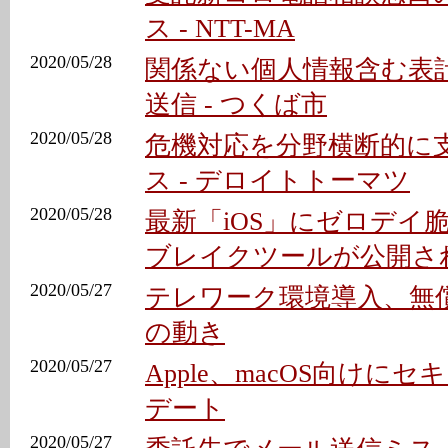
ス - NTT-MA
2020/05/28
関係ない個人情報含む表
送信 - つくば市
2020/05/28
危機対応を分野横断的に
ス - デロイトトーマツ
2020/05/28
最新「iOS」にゼロデイ脆
ブレイクツールが公開さ
2020/05/27
テレワーク環境導入、無
の動き
2020/05/27
Apple、macOS向けに
デート
2020/05/27