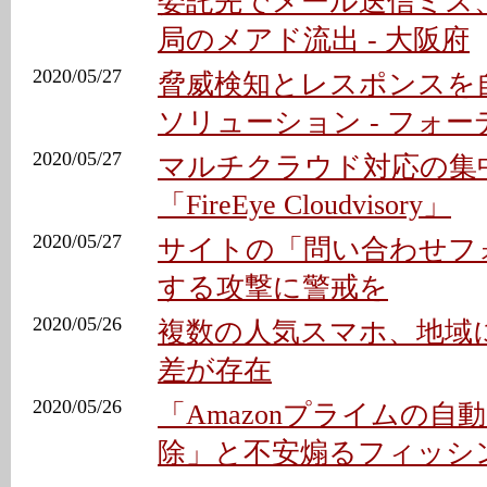
委託先でメール送信ミス
局のメアド流出 - 大阪府
2020/05/27
脅威検知とレスポンスを自
ソリューション - フォ
2020/05/27
マルチクラウド対応の集
「FireEye Cloudvisory」
2020/05/27
サイトの「問い合わせフ
する攻撃に警戒を
2020/05/26
複数の人気スマホ、地域
差が存在
2020/05/26
「Amazonプライムの自
除」と不安煽るフィッシ