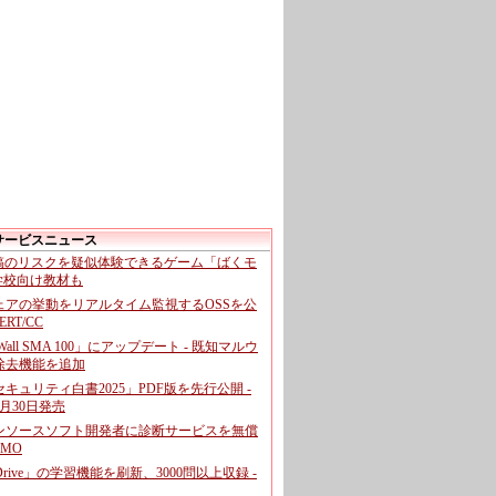
サービスニュース
投稿のリスクを疑似体験できるゲーム「ばくモ
 学校向け教材も
ェアの挙動をリアルタイム監視するOSSを公
CERT/CC
cWall SMA 100」にアップデート - 既知マルウ
除去機能を追加
キュリティ白書2025」PDF版を先行公開 -
月30日発売
ンソースソフト開発者に診断サービスを無償
GMO
pDrive」の学習機能を刷新、3000問以上収録 -