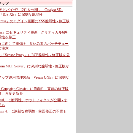
アップ
、アドバイザリ12件を公開 - 「Catalyst SD-
「IOS XE」に深刻な脆弱性
dPress」のログイン画面にXSS脆弱性 - 修正版
ome」にセキュリティ更新 - クリティカル6件
弱性を修正
暇に向けて準備を - 盆休み週のパッチチュー
に注意
leの「Sensor Proxy」にRCE脆弱性 - 修正版を公
aform MCP Server」に深刻な脆弱性 - 修正版が
ップ運用管理製品「Veeam ONE」に深刻な
e Campaign Classic」に脆弱性 - 直前の修正版
響、再度更新を
entral」に脆弱性、ホットフィクスが公開 - す
用も
dmin 4」に深刻な脆弱性 - 前回修正の不備も