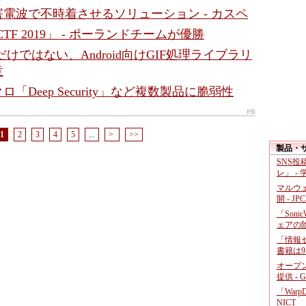
電波で不時着させるソリューション - カスペ
ro CTF 2019」 - ポーランドチームが優勝
p」だけではない、Android向けGIF処理ライブラリ
意
「Deep Security」など複数製品に脆弱性
PR
1
2
3
4
5
...
>
>>
製品・
SNS
レ」 -
マルウ
開 - JP
「Soni
ェアの
「情報セ
書籍は9
オープ
提供 - 
「War
NICT