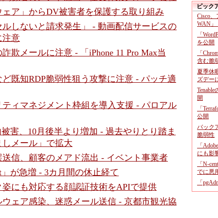
ピック
ウェア」からDV被害者を保護する取り組み
Cisco
WAN」
ルしないと請求発生」 - 動画配信サービスの
「Wor
に注意
を公開
メールに注意 - 「iPhone 11 Pro Max当
「Chr
含む脆
夏季休
p」など既知RDP脆弱性狙う攻撃に注意 - パッチ適
ズデー
Tenab
開
ティマネジメント枠組を導入支援 - パロアル
「Terr
公開
バックア
国内被害、10月後半より増加 - 過去やりとり踏ま
脆弱性
ましメール」で拡大
「Adob
にも影
送信、顧客のメアド流出 - イベント事業者
「N-c
tet」が急増 - 3カ月間の休止経て
でに悪
「pgA
姿にも対応する顔認証技術をAPIで提供
ウェア感染、迷惑メール送信 - 京都市観光協