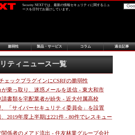
Security NEXTでは、最新の情報セキュリティに関するニュ
ースを日刊でお届けしています。
脆弱性
製品・サービス
コラム
過去記事
キュリティニュース一覧
チェックプラグインにCSRFの脆弱性
が乗っ取り、迷惑メールを送信 - 東大和市
請書類を宅配業者が紛失 - 近大付属高校
連盟、「サイバーセキュリティ委員会」を設置
2019年度上半期は221件 - 80件でレスキュー
関係者のメアド流出 - 住友林業グループ会社