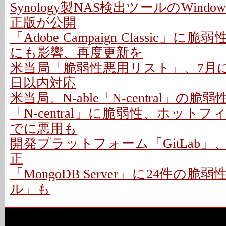
Synology製NAS検出ツールのWindo
正版が公開
「Adobe Campaign Classic」に
にも影響、再度更新を
米当局「脆弱性悪用リスト」、7月に26
日以内対応
米当局、N-able「N-central」の
「N-central」に脆弱性、ホットフ
でに悪用も
開発プラットフォーム「GitLab」
正
「MongoDB Server」に24件の脆
ル」も