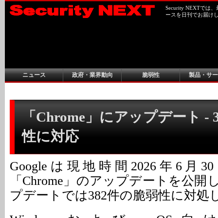
Security NEX
ースを日刊でお届け
ニュース
政府・業界動向
脆弱性
製品・サー
「Chrome」にアップデート - 
性に対応
Googleは現地時間2026年6
「Chrome」のアップデートを公
プデートでは382件の脆弱性に対処