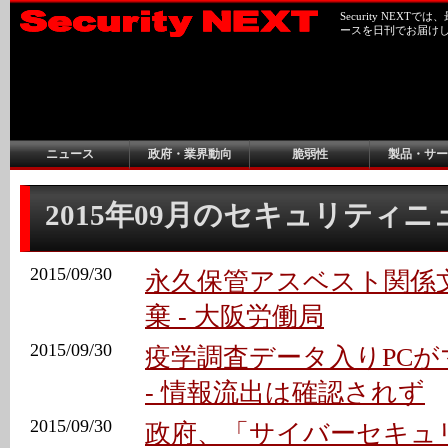
Security NEX
ースを日刊でお届け
ニュース
政府・業界動向
脆弱性
製品・サー
2015年09月のセキュリティ
2015/09/30
永久保管アスベスト関係
棄 - 大阪労働局
2015/09/30
疫学調査データ入りPC
- 情報流出は確認されず
2015/09/30
政府、「サイバーセキュ