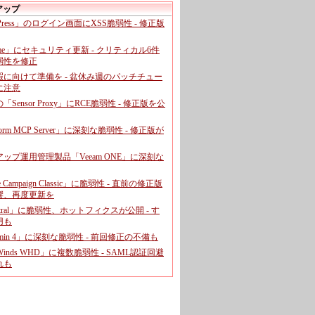
アップ
dPress」のログイン画面にXSS脆弱性 - 修正版
ome」にセキュリティ更新 - クリティカル6件
弱性を修正
暇に向けて準備を - 盆休み週のパッチチュー
に注意
leの「Sensor Proxy」にRCE脆弱性 - 修正版を公
aform MCP Server」に深刻な脆弱性 - 修正版が
ップ運用管理製品「Veeam ONE」に深刻な
e Campaign Classic」に脆弱性 - 直前の修正版
響、再度更新を
entral」に脆弱性、ホットフィクスが公開 - す
用も
dmin 4」に深刻な脆弱性 - 前回修正の不備も
rWinds WHD」に複数脆弱性 - SAML認証回避
れも