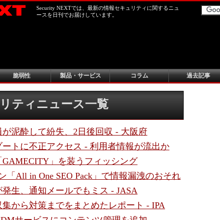
Security NEXTでは、最新の情報セキュリティに関するニュ
ースを日刊でお届けしています。
脆弱性
製品・サービス
コラム
過去記事
キュリティニュース一覧
が泥酔して紛失、2日後回収 - 大阪府
ートに不正アクセス - 利用者情報が流出か
GAMECITY」を装うフィッシング
All in One SEO Pack」で情報漏洩のおそれ
発生、通知メールでもミス - JASA
集から対策までをまとめたレポート - IPA