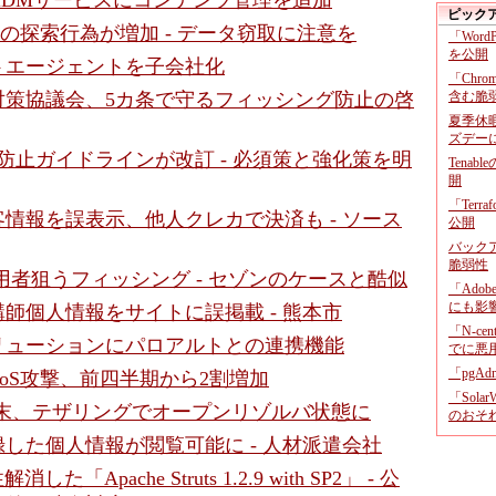
MDMサービスにコンテンツ管理を追加
ピック
B」の探索行為が増加 - データ窃取に注意を
「Wor
を公開
トエージェントを子会社化
「Chr
対策協議会、5カ条で守るフィッシング防止の啓
含む脆
夏季休
ズデー
正防止ガイドラインが改訂 - 必須策と強化策を明
Tenab
開
「Terr
情報を誤表示、他人クレカで決済も - ソース
公開
バックア
脆弱性
用者狙うフィッシング - セゾンのケースと酷似
「Adob
にも影
師個人情報をサイトに誤掲載 - 熊本市
「N-c
ソリューションにパロアルトとの連携機能
でに悪
「pgA
DDoS攻撃、前四半期から2割増加
「Sola
id端末、テザリングでオープンリゾルバ状態に
のおそ
した個人情報が閲覧可能に - 人材派遣会社
た「Apache Struts 1.2.9 with SP2」 - 公