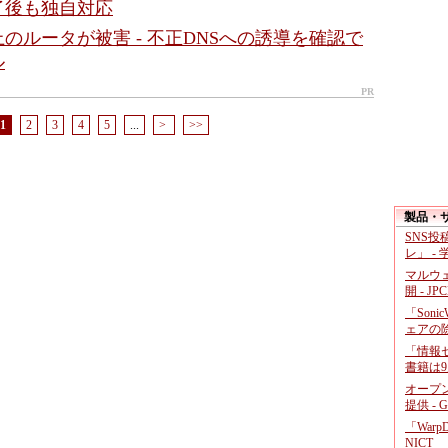
了後も独自対応
上のルータが被害 - 不正DNSへの誘導を確認で
ル
PR
1
2
3
4
5
...
>
>>
製品・
SNS
レ」 -
マルウ
開 - JP
「Soni
ェアの
「情報セ
書籍は9
オープ
提供 - 
「War
NICT