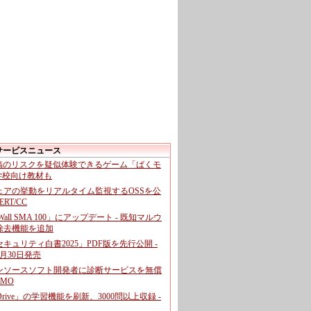
サービスニュース
投稿のリスクを疑似体験できるゲーム「ばくモ
 学校向け教材も
ェアの挙動をリアルタイム監視するOSSを公
CERT/CC
cWall SMA 100」にアップデート - 既知マルウ
除去機能を追加
キュリティ白書2025」PDF版を先行公開 -
月30日発売
ンソースソフト開発者に診断サービスを無償
GMO
pDrive」の学習機能を刷新、3000問以上収録 -