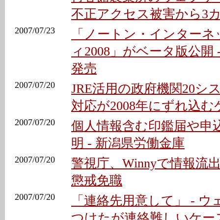
不正アクセス被害から3
2007/07/23
「ノートン・インターネ
ィ2008」がベータ版公開 
発売
2007/07/20
JRE活用の政府機関20シ
対応が2008年にずれ込
2007/07/20
個人情報含む印鑑届や申
明 - 新潟県労働金庫
2007/07/20
警視庁、Winnyで情報
懲戒免職
2007/07/20
「連絡先用意して」 - 
つけたが連絡難しいケー