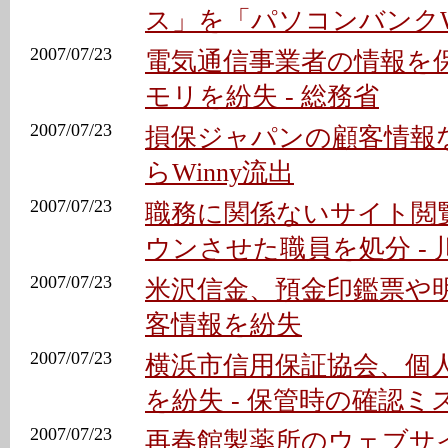
ス」を「パソコンバンクW
2007/07/23
電気通信事業者の情報を保
モリを紛失 - 総務省
2007/07/23
損保ジャパンの顧客情報
らWinny流出
2007/07/23
職務に関係ないサイト閲
ウンさせた職員を処分 - 
2007/07/23
米沢信金、預金印鑑票や
客情報を紛失
2007/07/23
横浜市信用保証協会、個
を紛失 - 保管時の確認ミ
2007/07/23
再春館製薬所のウェブサイ