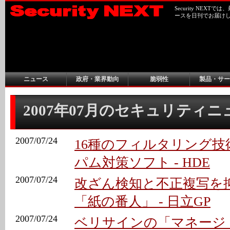
Security NEX
ースを日刊でお届け
ニュース
政府・業界動向
脆弱性
製品・サー
2007年07月のセキュリティ
2007/07/24
16種のフィルタリング
パム対策ソフト - HDE
2007/07/24
改ざん検知と不正複写を
「紙の番人」 - 日立GP
2007/07/24
ベリサインの「マネージド