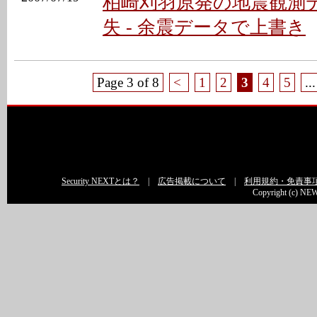
柏崎刈羽原発の地震観測
失 - 余震データで上書き
Page 3 of 8
<
1
2
3
4
5
...
Security NEXTとは？
|
広告掲載について
|
利用規約・免責事
Copyright (c) NEW