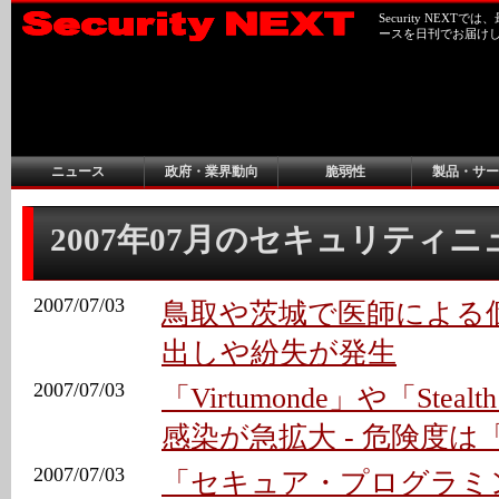
Security NEX
ースを日刊でお届け
ニュース
政府・業界動向
脆弱性
製品・サー
2007年07月のセキュリティ
2007/07/03
鳥取や茨城で医師による
出しや紛失が発生
2007/07/03
「Virtumonde」や「Stealth
感染が急拡大 - 危険度
2007/07/03
「セキュア・プログラミ