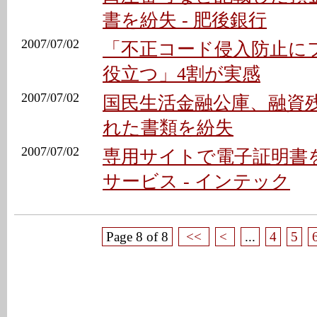
書を紛失 - 肥後銀行
2007/07/02
「不正コード侵入防止に
役立つ」4割が実感
2007/07/02
国民生活金融公庫、融資
れた書類を紛失
2007/07/02
専用サイトで電子証明書
サービス - インテック
Page 8 of 8
<<
<
...
4
5