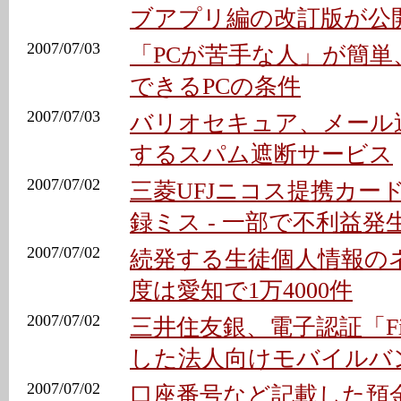
ブアプリ編の改訂版が公
2007/07/03
「PCが苦手な人」が簡単
できるPCの条件
2007/07/03
バリオセキュア、メール
するスパム遮断サービス
2007/07/02
三菱UFJニコス提携カー
録ミス - 一部で不利益発
2007/07/02
続発する生徒個人情報の
度は愛知で1万4000件
2007/07/02
三井住友銀、電子認証「Firs
した法人向けモバイルバ
2007/07/02
口座番号など記載した預