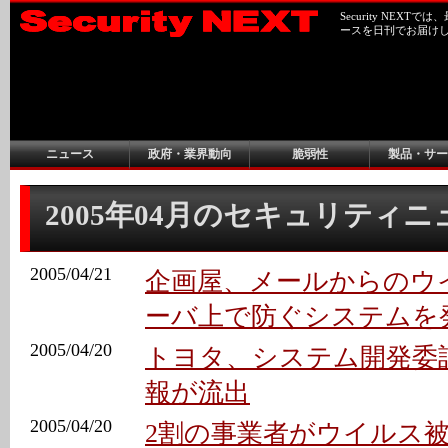
Security NEX
ースを日刊でお届け
ニュース
政府・業界動向
脆弱性
製品・サー
2005年04月のセキュリティ
2005/04/21
企画屋、メールからのウ
ーバ上で防ぐシステムを
2005/04/20
トヨタ、システム開発委
報が流出
2005/04/20
2割の事業者がウイルス被害に