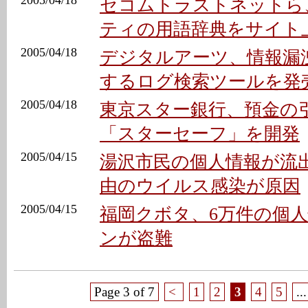
2005/04/18
セコムトラストネットら
ティの用語辞典をサイト
2005/04/18
デジタルアーツ、情報漏
するログ検索ツールを発
2005/04/18
東京スター銀行、預金の
「スターセーフ」を開発
2005/04/15
湯沢市民の個人情報が流出 
由のウイルス感染が原因
2005/04/15
福岡クボタ、6万件の個
ンが盗難
Page 3 of 7
<
1
2
3
4
5
...