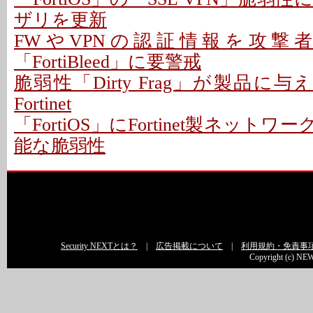
ザリを更新
FWやVPNの認証情報を攻撃者
「FortiBleed」に要警戒
脆弱性「Dirty Frag」が製品に与
Fortinet
「FortiOS」にFortinet製ネット
能な脆弱性
Security NEXTとは？
|
広告掲載について
|
利用規約・免責事
Copyright (c) NEW