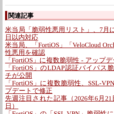
関連記事
米当局「脆弱性悪用リスト」、7月に26
日以内対応
米当局、「FortiOS」「VeloCloud Orc
性悪用を確認
「FortiOS」に複数脆弱性 - アッ
「FortiOS」のLDAP認証バイパ
チが公開
「FortiOS」に複数脆弱性、SSL-VP
プデートで修正
先週注目された記事（2026年6月21日
日）
「FortiOS」の「SSL VPN」脆