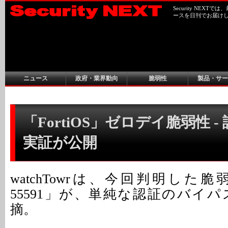
Security NEX
ースを日刊でお届け
ニュース
政府・業界動向
脆弱性
製品・サー
「FortiOS」ゼロデイ脆弱性 
実証が公開
watchTowrは、今回判明した脆弱性
55591」が、単純な認証のバイ
摘。