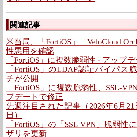
関連記事
米当局、「FortiOS」「VeloCloud Orc
性悪用を確認
「FortiOS」に複数脆弱性 - アッ
「FortiOS」のLDAP認証バイパ
チが公開
「FortiOS」に複数脆弱性、SSL-VP
プデートで修正
先週注目された記事（2026年6月21日
日）
「FortiOS」の「SSL VPN」脆
ザリを更新