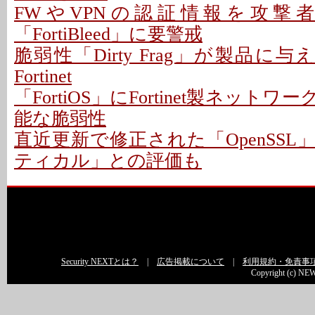
FWやVPNの認証情報を攻撃者
「FortiBleed」に要警戒
脆弱性「Dirty Frag」が製品に与
Fortinet
「FortiOS」にFortinet製ネット
能な脆弱性
直近更新で修正された「OpenSS
ティカル」との評価も
Security NEXTとは？
|
広告掲載について
|
利用規約・免責事
Copyright (c) NEW