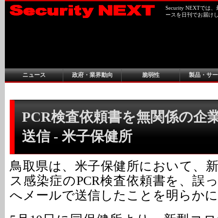
Security NEX
ースを日刊でお届け
ニュース
政府・業界動向
脆弱性
製品・サー
PCR検査依頼書を無関係の企
送信 - 米子保健所
鳥取県は、米子保健所において、
ス感染症のPCR検査依頼書を、誤
へメールで送信したことを明らかに