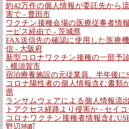
約42万件の個人情報が委託先から
害で - 豊田市
ワクチン接種会場の医療従事者情
ービス経由で - 茨城県
FAX送信先の確認に使用した医療
信 - 大阪府
新型コロナワクチン接種の一部予
- 横須賀市
宿泊療養施設の元従業員、半年後にS
コロナ陽性者の個人情報含む書類が所
県
ランサムウェアによる個人情報流
トアクセス経路より侵害か - セイコ
コロナワクチン接種者情報含むUSB
野辺地町