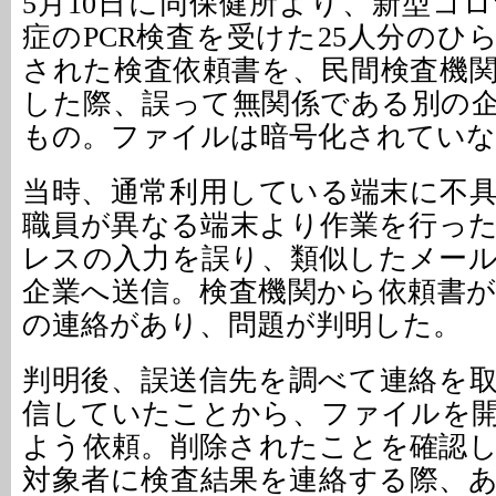
5月10日に同保健所より、新型コ
症のPCR検査を受けた25人分のひ
された検査依頼書を、民間検査機
した際、誤って無関係である別の
もの。ファイルは暗号化されていな
当時、通常利用している端末に不
職員が異なる端末より作業を行っ
レスの入力を誤り、類似したメー
企業へ送信。検査機関から依頼書
の連絡があり、問題が判明した。
判明後、誤送信先を調べて連絡を
信していたことから、ファイルを
よう依頼。削除されたことを確認
対象者に検査結果を連絡する際、