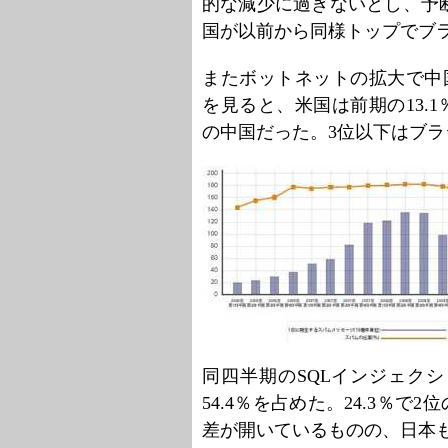
的な減少に過ぎないとし、予
国が以前から同様トップでブ
またボットネットの拡大で中
を見ると、米国は前期の13.1
の中国だった。3位以下はブ
同四半期のSQLインジェク
54.4％を占めた。24.3％で
差が開いているものの、日本