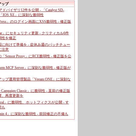
アップ
、アドバイザリ12件を公開 - 「Catalyst SD-
「IOS XE」に深刻な脆弱性
dPress」のログイン画面にXSS脆弱性 - 修正版
ome」にセキュリティ更新 - クリティカル6件
弱性を修正
暇に向けて準備を - 盆休み週のパッチチュー
に注意
leの「Sensor Proxy」にRCE脆弱性 - 修正版を公
aform MCP Server」に深刻な脆弱性 - 修正版が
ップ運用管理製品「Veeam ONE」に深刻な
e Campaign Classic」に脆弱性 - 直前の修正版
響、再度更新を
entral」に脆弱性、ホットフィクスが公開 - す
用も
dmin 4」に深刻な脆弱性 - 前回修正の不備も