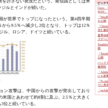
断を許さない状況だという。発信国としては米
ピック
ラジルとインドが続いた。
Cisco
WAN」
「Wor
国が世界でトップになったという。第4四半期
を公開
％から9.5％へ減少し2位となり、トップは12％
「Chr
含む脆
ラジル、ロシア、ドイツと続いている。
夏季休
ズデー
Tenab
開
「Terr
公開
バックア
脆弱性
「Adob
にも影
「N-c
でに悪
ション攻撃は、中国からの攻撃が突出しており
「pgA
2位の米国とあわせて約8割に及ぶ。2.5％と大きく
も3位と続いている。