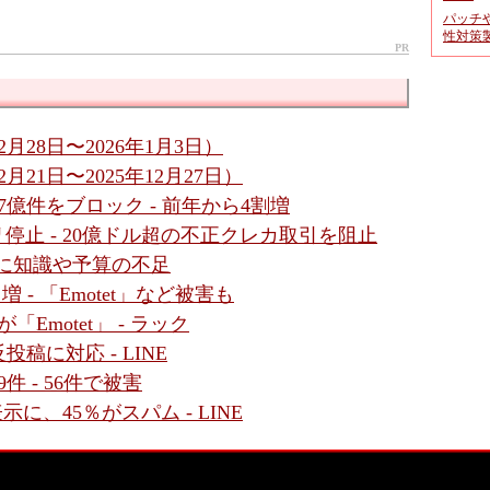
パッチ
性対策
PR
月28日〜2026年1月3日）
月21日〜2025年12月27日）
億件をブロック - 前年から4割増
プリ停止 - 20億ドル超の不正クレカ取引を阻止
背景に知識や予算の不足
 - 「Emotet」など被害も
Emotet」 - ラック
投稿に対応 - LINE
件 - 56件で被害
示に、45％がスパム - LINE