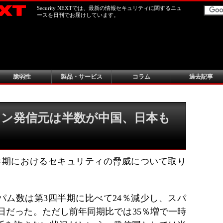
Security NEXTでは、最新の情報セキュリティに関するニュ
ースを日刊でお届けしています。
脆弱性
製品・サービス
コラム
過去記事
ョン発信元は半数が中国、日本も
四半期におけるセキュリティの脅威について取り
パム数は第3四半期に比べて24％減少し、スパ
/日だった。ただし前年同期比では35％増で一時