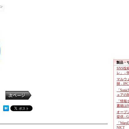
製品・
SNS
レ」 -
マルウ
開 - JP
「Soni
ェアの
「情報セ
書籍は9
 ）
オープ
提供 - 
「War
NICT