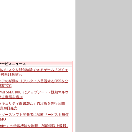
サービスニュース
投稿のリスクを疑似体験できるゲーム「ばくモ
 学校向け教材も
ェアの挙動をリアルタイム監視するOSSを公
CERT/CC
cWall SMA 100」にアップデート - 既知マルウ
除去機能を追加
キュリティ白書2025」PDF版を先行公開 -
月30日発売
ンソースソフト開発者に診断サービスを無償
GMO
pDrive」の学習機能を刷新、3000問以上収録 -