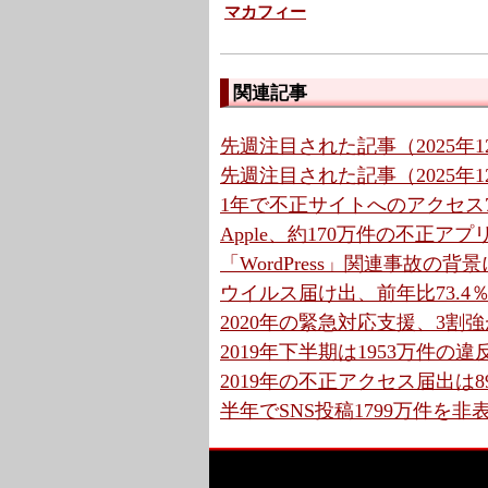
マカフィー
関連記事
先週注目された記事（2025年12
先週注目された記事（2025年12
1年で不正サイトへのアクセス7
Apple、約170万件の不正ア
「WordPress」関連事故の
ウイルス届け出、前年比73.4％増
2020年の緊急対応支援、3割強が「
2019年下半期は1953万件の違反
2019年の不正アクセス届出は89
半年でSNS投稿1799万件を非表