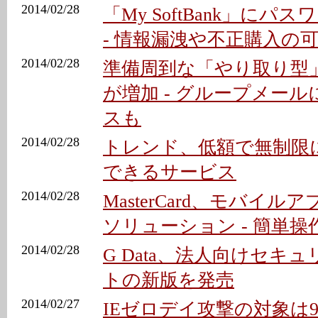
2014/02/28
「My SoftBank」に
- 情報漏洩や不正購入の
2014/02/28
準備周到な「やり取り型
が増加 - グループメー
スも
2014/02/28
トレンド、低額で無制限
できるサービス
2014/02/28
MasterCard、モバイ
ソリューション - 簡単
2014/02/28
G Data、法人向けセキ
トの新版を発売
2014/02/27
IEゼロデイ攻撃の対象は9