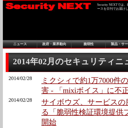
Security NEX
ースを日刊でお届け
ニュース
政府・業界動向
脆弱性
製品・サー
2014年02月のセキュリティ
2014/02/28
ミクシィで約1万7000
害 - 「mixiボイス」に不
2014/02/28
サイボウズ、サービスの
る「脆弱性検証環境提供
開始