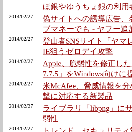
ほ銀やゆうちょ銀の利用
2014/02/27
偽サイトへの誘導広告、
ブマネーでも - ヤフー
2014/02/27
登山者SNSサイト「ヤマレ
IE狙うゼロデイ攻撃
2014/02/27
Apple、脆弱性を修正した「Q
7.7.5」をWindows向けに
2014/02/27
米McAfee、脅威情報を
撃に対応する新製品
2014/02/27
ライブラリ「libpng」
弱性
2014/02/27
トレンド、セキュリティ