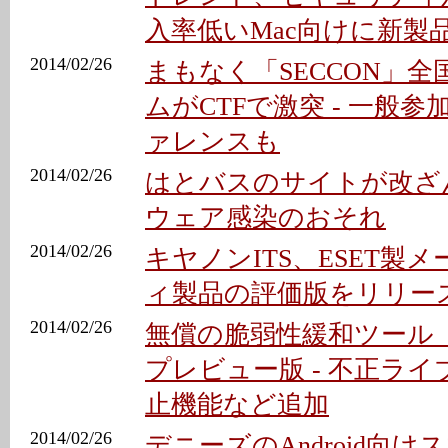
入率低いMac向けに新製
2014/02/26
まもなく「SECCON」全
ムがCTFで激突 - 一般
ァレンスも
2014/02/26
はとバスのサイトが改ざん
ウェア感染のおそれ
2014/02/26
キヤノンITS、ESET製
ィ製品の評価版をリリー
2014/02/26
無償の脆弱性緩和ツール「
プレビュー版 - 不正ラ
止機能など追加
2014/02/26
デニーズのAndroid向