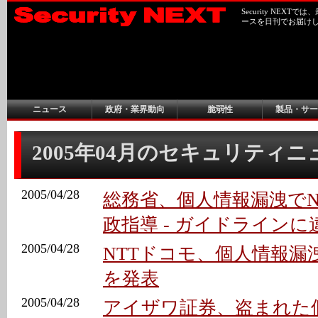
Security NEX
ースを日刊でお届け
ニュース
政府・業界動向
脆弱性
製品・サー
2005年04月のセキュリティ
2005/04/28
総務省、個人情報漏洩でN
政指導 - ガイドラインに
2005/04/28
NTTドコモ、個人情報漏
を発表
2005/04/28
アイザワ証券、盗まれた