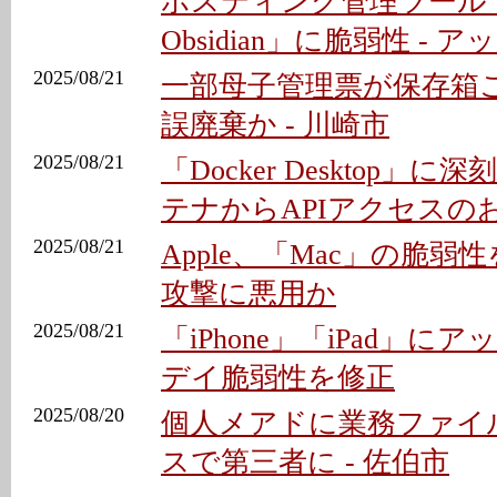
ホスティング管理ツール「P
Obsidian」に脆弱性 -
2025/08/21
一部母子管理票が保存箱
誤廃棄か - 川崎市
2025/08/21
「Docker Desktop」に
テナからAPIアクセスの
2025/08/21
Apple、「Mac」の脆弱性
攻撃に悪用か
2025/08/21
「iPhone」「iPad」にア
デイ脆弱性を修正
2025/08/20
個人メアドに業務ファイ
スで第三者に - 佐伯市