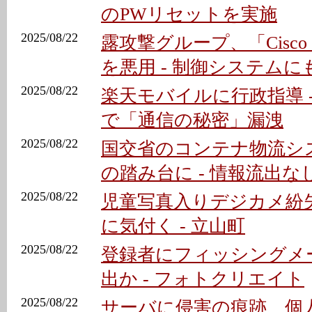
のPWリセットを実施
2025/08/22
露攻撃グループ、「Cisco
を悪用 - 制御システムに
2025/08/22
楽天モバイルに行政指導 
で「通信の秘密」漏洩
2025/08/22
国交省のコンテナ物流シ
の踏み台に - 情報流出な
2025/08/22
児童写真入りデジカメ紛
に気付く - 立山町
2025/08/22
登録者にフィッシングメ
出か - フォトクリエイト
2025/08/22
サーバに侵害の痕跡、個