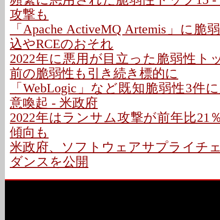
攻撃も
「Apache ActiveMQ Artemis」
込やRCEのおそれ
2022年に悪用が目立った脆弱性トップ1
前の脆弱性も引き続き標的に
「WebLogic」など既知脆弱性3
意喚起 - 米政府
2022年はランサム攻撃が前年比21％
傾向も
米政府、ソフトウェアサプライチ
ダンスを公開