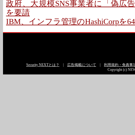
政府、大規模SNS事業者に「偽広
を要請
IBM、インフラ管理のHashiCorpを
Security NEXTとは？
|
広告掲載について
|
利用規約・免責事
Copyright (c) NEW