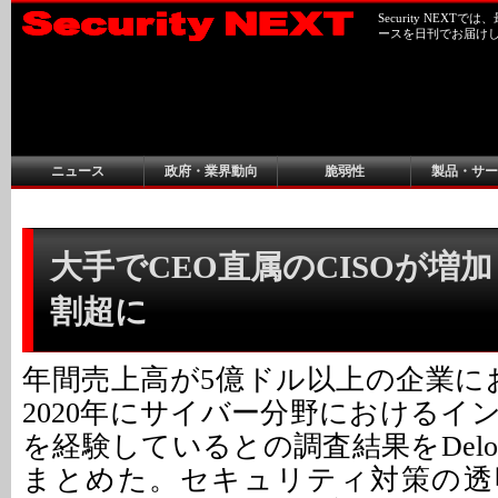
Security NEX
ースを日刊でお届け
ニュース
政府・業界動向
脆弱性
製品・サー
大手でCEO直属のCISOが増加 
割超に
年間売上高が5億ドル以上の企業に
2020年にサイバー分野におけるイ
を経験しているとの調査結果をDeloitte
まとめた。セキュリティ対策の透