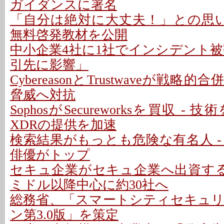
ガイダンスに署名
「自分は絶対に大丈夫！」との思い
無料啓発教材を公開
中小企業4社に1社でインシデント被害
引先に影響」
CybereasonとTrustwaveが戦略的
脅威へ対抗
SophosがSecureworksを買収 -
XDRの提供を加速
検索結果がもっとも危険な有名人 -
俳優がトップ
セキュ企業がセキュ企業へ出資する
ミドル以降中心に約30社へ
総務省、「スマートシティセキュ
ン第3.0版」を策定