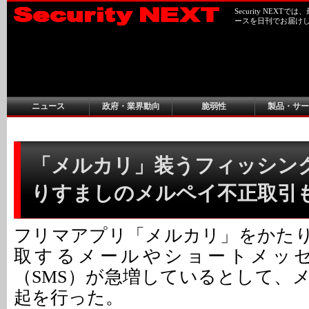
Security NEX
ースを日刊でお届け
ニュース
政府・業界動向
脆弱性
製品・サー
「メルカリ」装うフィッシングが
りすましのメルペイ不正取引
フリマアプリ「メルカリ」をかた
取するメールやショートメッ
（SMS）が急増しているとして、
起を行った。