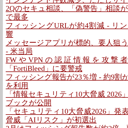
2Qのセキュ相談、「偽警告」相談が増
で最多
フィッシングURLが約4割減 - 
響
メッセージアプリが標的、要人狙
- 米当局
FWやVPNの認証情報を攻撃者
「FortiBleed」に要警戒
フィッシング報告が23％増 - 約9
を利用
「情報セキュリティ10大脅威 202
ブックが公開
「セキュリティ10大脅威2026」発表
脅威「AIリスク」が初選出