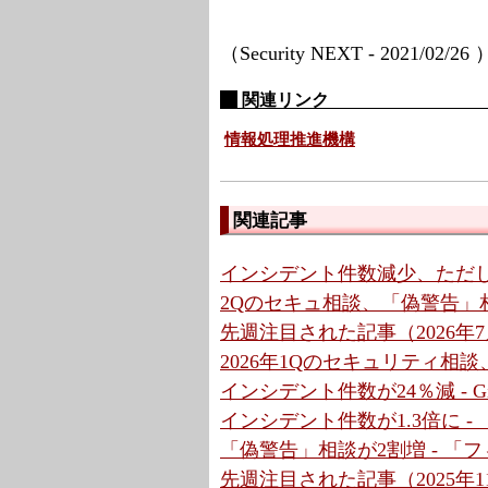
（Security NEXT - 2021/02/26
関連リンク
情報処理推進機構
関連記事
インシデント件数減少、ただ
2Qのセキュ相談、「偽警告」相
先週注目された記事（2026年7月
2026年1Qのセキュリティ相
インシデント件数が24％減 - G
インシデント件数が1.3倍に 
「偽警告」相談が2割増 - 「
先週注目された記事（2025年11