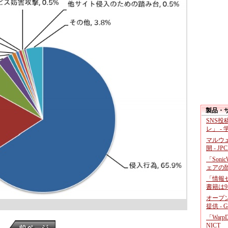
製品・
SNS
レ」 -
マルウ
開 - JP
「Soni
ェアの
「情報セ
書籍は9
オープ
提供 - 
「War
NICT