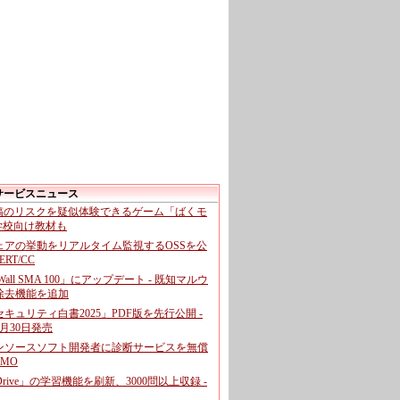
サービスニュース
投稿のリスクを疑似体験できるゲーム「ばくモ
 学校向け教材も
ェアの挙動をリアルタイム監視するOSSを公
CERT/CC
cWall SMA 100」にアップデート - 既知マルウ
除去機能を追加
キュリティ白書2025」PDF版を先行公開 -
月30日発売
ンソースソフト開発者に診断サービスを無償
GMO
pDrive」の学習機能を刷新、3000問以上収録 -