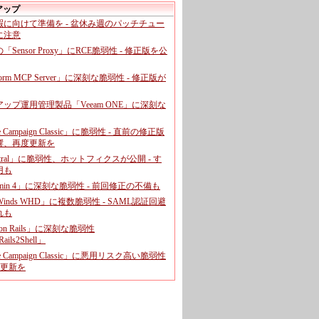
アップ
暇に向けて準備を - 盆休み週のパッチチュー
に注意
leの「Sensor Proxy」にRCE脆弱性 - 修正版を公
aform MCP Server」に深刻な脆弱性 - 修正版が
ップ運用管理製品「Veeam ONE」に深刻な
e Campaign Classic」に脆弱性 - 直前の修正版
響、再度更新を
entral」に脆弱性、ホットフィクスが公開 - す
用も
dmin 4」に深刻な脆弱性 - 前回修正の不備も
rWinds WHD」に複数脆弱性 - SAML認証回避
れも
 on Rails」に深刻な脆弱性
ails2Shell」
e Campaign Classic」に悪用リスク高い脆弱性
に更新を