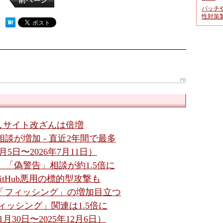
パッチ
性対策
 ）
PR
しサイト改ざんは倍増
談が増加 - 直近2年間で最多
5日〜2026年7月11日）
談、「偽警告」相談が約1.5倍に
itHub悪用の標的型攻撃も
- 「フィッシング」の増加目立つ
フィッシング」関連は1.5倍に
月30日〜2025年12月6日）