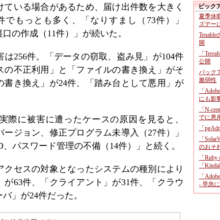
けている場合があるため、届け出件数を大きく
ピック
夏季休
0件でもっとも多く、「なりすまし（73件）」
ズデー
裏口の作成（11件）」が続いた。
Tenab
開
「Terr
は256件。「データの窃取、盗み見」が104件
公開
スの不正利用」と「ファイルの書き換え」がそ
バックア
脆弱性
の書き換え」が24件、「踏み台として悪用」が
「Adob
にも影
「N-c
でに悪
実際に被害に遭ったケースの原因を見ると、
「pgA
バージョン、修正プログラム未導入（27件）」
「Sola
ID、パスワード管理の不備（14件）」と続く。
のおそ
「Ruby
「KindaR
アクセスの対象となったシステムの種別により
「Adob
が63件、「クライアント」が31件、「クラウ
- 早急
ーバ」が24件だった。