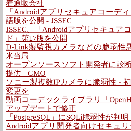
着通販会社
「Androidアプリセキュアコー
語版を公開 - JSSEC
JSSEC、「Androidアプリセキュ
ド」第17版を公開
D-Link製監視カメラなどの脆弱性
米当局
オープンソースソフト開発者に診
提供 - GMO
ソニー製複数IPカメラに脆弱性 -
変更を
動画コーデックライブラリ「OpenH2
アップデートで修正
「PostgreSQL」にSQLi脆弱性が判
Androidアプリ開発者向けセキ