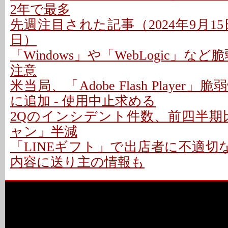
2年で最多
先週注目された記事（2024年9月15日
日）
「Windows」や「WebLogic」な
注意
米当局、「Adobe Flash Playe
に追加 - 使用中止求める
2Qのインシデント件数、前四半期比
ャン」半減
「LINEギフト」で出店者に不適切な
内容に送り主の情報も