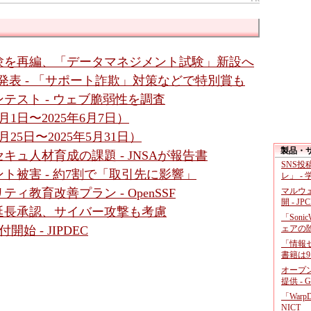
試験を再編、「データマネジメント試験」新設へ
が発表 - 「サポート詐欺」対策などで特別賞も
テスト - ウェブ脆弱性を調査
1日〜2025年6月7日）
25日〜2025年5月31日）
製品・
ュ人材育成の課題 - JNSAが報告書
SNS
ト被害 - 約7割で「取引先に影響」
レ」 -
マルウ
教育改善プラン - OpenSSF
開 - JP
延長承認、サイバー攻撃も考慮
「Soni
ェアの
 - JIPDEC
「情報セ
書籍は9
オープ
提供 - 
「War
NICT