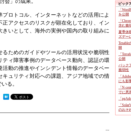
検討会」の成果。
ピック
「Wor
準プロトコル、インターネットなどの活用によ
を公開
「Chr
不正アクセスのリスクが顕在化しており、イン
含む脆
大きいとして、海外の実例や国内の取り組みに
夏季休
ズデー
Tenab
開
せるためのガイドやツールの活用状況や脆弱性
「Terr
公開
リティ障害事例のデータベース動向、認証の環
バックア
発活動の推進やインシデント情報のデータベー
脆弱性
セキュリティ対応への課題、アジア地域での情
「Adob
にも影
でいる。
「N-c
でに悪
 ）
「pgA
「Sola
のおそ
PR