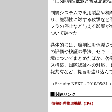
「ICS脆弱性低減と普及施策
制御システムで汎用製品や標
り、脆弱性に対する攻撃など
フラの停止など与える影響が
ついて調べた。
具体的には、脆弱性を低減さ
の評価や検証の手法、セキュ
境についてまとめたほか、啓
ス構築、国際認証への対応、
報共有など、提言を盛り込ん
（Security NEXT - 2010/05/31
関連リンク
情報処理推進機構（IPA）