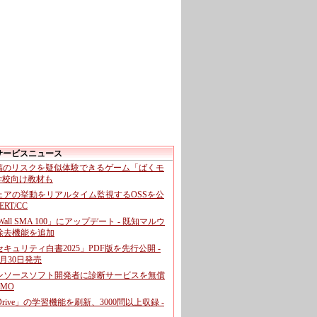
サービスニュース
投稿のリスクを疑似体験できるゲーム「ばくモ
 学校向け教材も
ェアの挙動をリアルタイム監視するOSSを公
CERT/CC
cWall SMA 100」にアップデート - 既知マルウ
除去機能を追加
キュリティ白書2025」PDF版を先行公開 -
月30日発売
ンソースソフト開発者に診断サービスを無償
GMO
pDrive」の学習機能を刷新、3000問以上収録 -