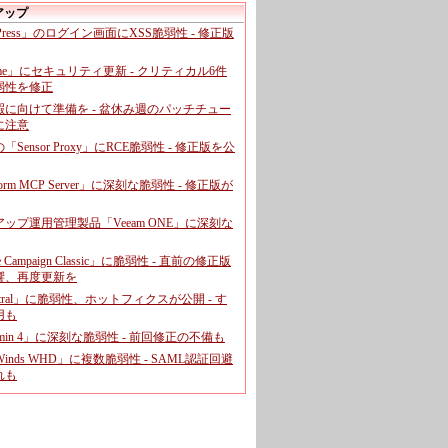
アップ
dPress」のログイン画面にXSS脆弱性 - 修正版
ome」にセキュリティ更新 - クリティカル6件
弱性を修正
暇に向けて準備を - 盆休み週のパッチチュー
に注意
leの「Sensor Proxy」にRCE脆弱性 - 修正版を公
aform MCP Server」に深刻な脆弱性 - 修正版が
ップ運用管理製品「Veeam ONE」に深刻な
e Campaign Classic」に脆弱性 - 直前の修正版
響、再度更新を
entral」に脆弱性、ホットフィクスが公開 - す
用も
dmin 4」に深刻な脆弱性 - 前回修正の不備も
rWinds WHD」に複数脆弱性 - SAML認証回避
れも