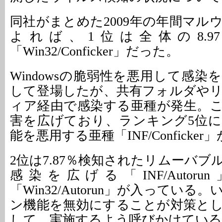
同社がまとめた2009年の年間マル
よれば、1位は全体の8.9
「Win32/Conficker」だった。
Windowsの脆弱性を悪用して感
して登場したが、共有フォルダや
ィア経由で感染する亜種が発生。
害を広げており、ランキング5位
能を悪用する亜種「INF/Conficke
2位は7.87％検知されたリムーバ
感染を広げる「INF/Autor
「Win32/Autorun」が入ってい
ン機能を無効にすることが対策と
して、実施するよう呼びかけている