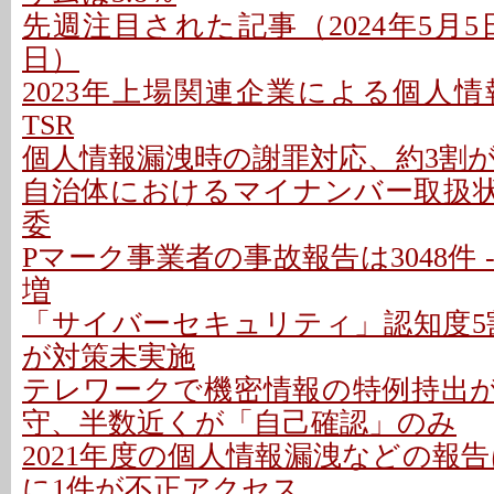
先週注目された記事（2024年5月5日〜
日）
2023年上場関連企業による個人情報
TSR
個人情報漏洩時の謝罪対応、約3割
自治体におけるマイナンバー取扱状況
委
Pマーク事業者の事故報告は3048件 -
増
「サイバーセキュリティ」認知度5割
が対策未実施
テレワークで機密情報の特例持出が増
守、半数近くが「自己確認」のみ
2021年度の個人情報漏洩などの報告は6
に1件が不正アクセス