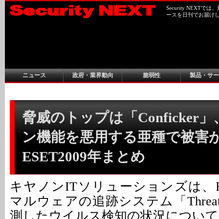
Security NEX
ースを日刊でお届け
ニュース
政府・業界動向
脆弱性
製品・サー
脅威のトップは「Conficker
ン機能を悪用する亜種で被害が
ESET2009年まとめ
キヤノンITソリューションズは、ES
マルウェアの追跡システム「ThreatSe
測したウイルス検知の状況について