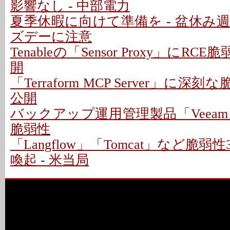
影響なし - 中部電力
夏季休暇に向けて準備を - 盆休み
ズデーに注意
Tenableの「Sensor Proxy」にRC
開
「Terraform MCP Server」に深
公開
バックアップ運用管理製品「Veeam
脆弱性
「Langflow」「Tomcat」など脆
喚起 - 米当局