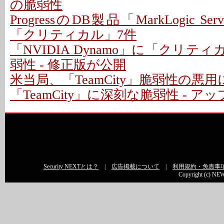
の脆弱性
ProgressのDB製品「MarkLogic S
「クリティカル」7件
「NVIDIA Dynamo」に「クリテ
弱性 - 修正版が公開
米当局、「TeamCity」脆弱性の悪
「TeamCity」に深刻な脆弱性 - 
Security NEXTとは？
|
広告掲載について
|
利用規約・免責事
Copyright (c) NEW