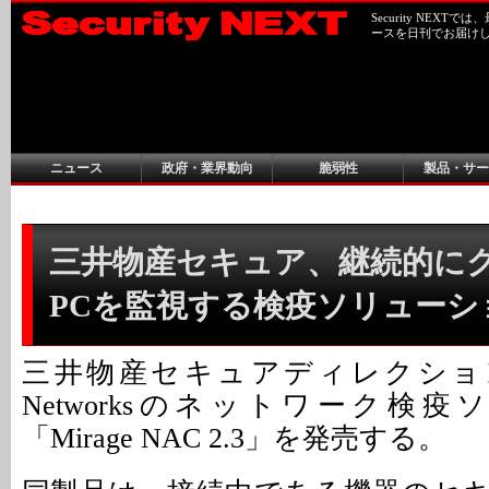
Security NEX
ースを日刊でお届け
ニュース
政府・業界動向
脆弱性
製品・サー
三井物産セキュア、継続的に
PCを監視する検疫ソリューシ
三井物産セキュアディレクションは
Networksのネットワーク検
「Mirage NAC 2.3」を発売する。