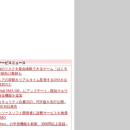
サービスニュース
投稿のリスクを疑似体験できるゲーム「ばくモ
 学校向け教材も
ェアの挙動をリアルタイム監視するOSSを公
CERT/CC
cWall SMA 100」にアップデート - 既知マルウ
除去機能を追加
キュリティ白書2025」PDF版を先行公開 -
月30日発売
ンソースソフト開発者に診断サービスを無償
GMO
pDrive」の学習機能を刷新、3000問以上収録 -