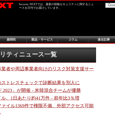
Security NEXTでは、最新の情報セキュリティに関するニュ
ースを日刊でお届けしています。
脆弱性
製品・サービス
コラム
過去記事
キュリティニュース一覧
事業者や周辺事業者向けのリスク対策支援サー
のストレスチェックで診断結果を別人に
TF 2023」が開催 - 米韓混合チームが優勝
ル、1日あたり約41万件 - 前年比3％増
ァイル1369件で権限不備、外部アクセス可能
ム