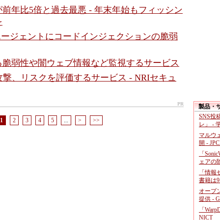
前年比5倍と過去最悪 - 年末年始もフィッシン
を
」のエージェントにコードインジェクションの脆弱
る脆弱性や闇ウェブ情報など監視するサービス
攻撃、リスクを評価するサービス - NRIセキュ
PR
製品・
SNS
1
2
3
4
5
...
>
>>
レ」 -
マルウ
開 - JP
「Soni
ェアの
「情報セ
書籍は9
オープ
提供 - 
「War
NICT