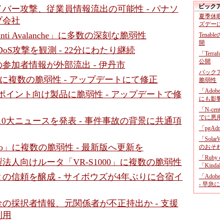
ピック
サイバー攻撃、従業員情報流出の可能性 - パナソ
夏季休
プ会社
ズデー
nti Avalanche」に多数の深刻な脆弱性
Tenab
開
DDoS攻撃を観測 - 22分にわたり継続
「Terr
公開
参加者情報が外部流出 - 伊丹市
バックア
S」に複数の脆弱性 - アップデートにて修正
脆弱性
「Adob
ドポイント向け製品に脆弱性 - アップデートで修
にも影
「N-c
でに悪
3年10大ニュースを発表 - 事件事故の背景に共通項
「pgA
「Sola
ubbo」に複数の脆弱性 - 最新版へ更新を
のおそ
「Ruby
法人向けルータ「VR-S1000」に複数の脆弱性
「KindaR
の信頼を醸成 - サイボウズが4年ぶりに合宿イ
「Adob
- 早急
の採択者情報、元関係者が不正持出か - 支援
利用