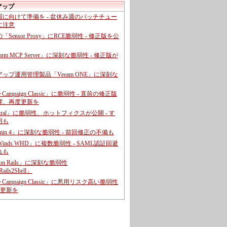
アップ
暇に向けて準備を - 盆休み週のパッチチュー
に注意
leの「Sensor Proxy」にRCE脆弱性 - 修正版を公
aform MCP Server」に深刻な脆弱性 - 修正版が
ップ運用管理製品「Veeam ONE」に深刻な
e Campaign Classic」に脆弱性 - 直前の修正版
響、再度更新を
entral」に脆弱性、ホットフィクスが公開 - す
用も
dmin 4」に深刻な脆弱性 - 前回修正の不備も
rWinds WHD」に複数脆弱性 - SAML認証回避
れも
 on Rails」に深刻な脆弱性
ails2Shell」
e Campaign Classic」に悪用リスク高い脆弱性
に更新を