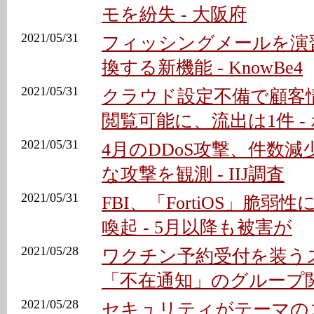
モを紛失 - 大阪府
2021/05/31
フィッシングメールを演
換する新機能 - KnowBe4
2021/05/31
クラウド設定不備で顧客情
閲覧可能に、流出は1件 -
2021/05/31
4月のDDoS攻撃、件数
な攻撃を観測 - IIJ調査
2021/05/31
FBI、「FortiOS」脆
喚起 - 5月以降も被害が
2021/05/28
ワクチン予約受付を装う
「不在通知」のグループ
2021/05/28
セキュリティがテーマの