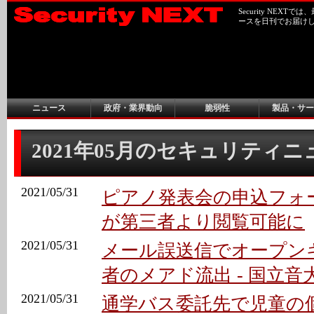
Security NEX
ースを日刊でお届け
ニュース
政府・業界動向
脆弱性
製品・サー
2021年05月のセキュリティ
2021/05/31
ピアノ発表会の申込フォ
が第三者より閲覧可能に
2021/05/31
メール誤送信でオープン
者のメアド流出 - 国立音
2021/05/31
通学バス委託先で児童の